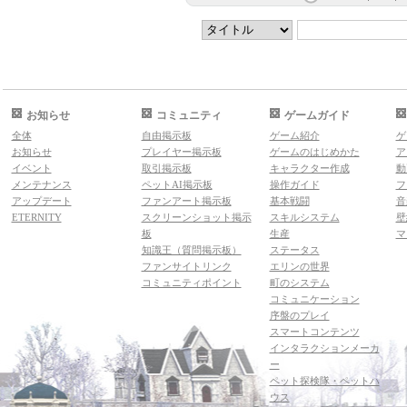
お知らせ
コミュニティ
ゲームガイド
全体
自由掲示板
ゲーム紹介
ゲ
お知らせ
プレイヤー掲示板
ゲームのはじめかた
ア
イベント
取引掲示板
キャラクター作成
動
メンテナンス
ペットAI掲示板
操作ガイド
フ
アップデート
ファンアート掲示板
基本戦闘
音
ETERNITY
スクリーンショット掲示
スキルシステム
壁
板
生産
マ
知識王（質問掲示板）
ステータス
ファンサイトリンク
エリンの世界
コミュニティポイント
町のシステム
コミュニケーション
序盤のプレイ
スマートコンテンツ
インタラクションメーカ
ー
ペット探検隊・ペットハ
ウス