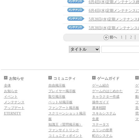
6月4日(水)定期メンテナンス
6月4日(水)定期メンテナンス
5月28日(水)定期メンテナン
5月28日(水)定期メンテナン
前へ
1
2
お知らせ
コミュニティ
ゲームガイド
全体
自由掲示板
ゲーム紹介
ゲ
お知らせ
プレイヤー掲示板
ゲームのはじめかた
ア
イベント
取引掲示板
キャラクター作成
動
メンテナンス
ペットAI掲示板
操作ガイド
フ
アップデート
ファンアート掲示板
基本戦闘
音
ETERNITY
スクリーンショット掲示
スキルシステム
壁
板
生産
マ
知識王（質問掲示板）
ステータス
ファンサイトリンク
エリンの世界
コミュニティポイント
町のシステム