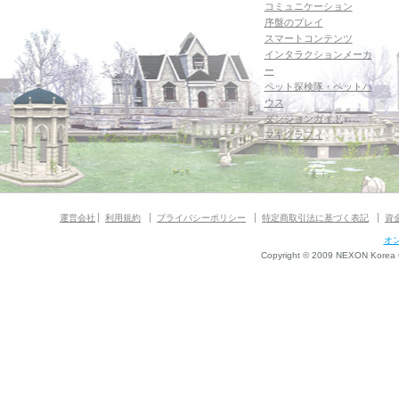
コミュニケーション
序盤のプレイ
スマートコンテンツ
インタラクションメーカ
ー
ペット探検隊・ペットハ
ウス
ダンジョンガイド
マギグラフィ
運営会社
利用規約
プライバシーポリシー
特定商取引法に基づく表記
資
オ
Copyright © 2009 NEXON Korea Co