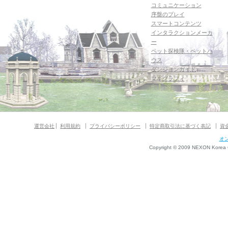
コミュニケーション
序盤のプレイ
スマートコンテンツ
インタラクションメーカ
ー
ペット探検隊・ペットハ
ウス
ダンジョンガイド
マギグラフィ
運営会社
利用規約
プライバシーポリシー
特定商取引法に基づく表記
資
オ
Copyright © 2009 NEXON Korea Co