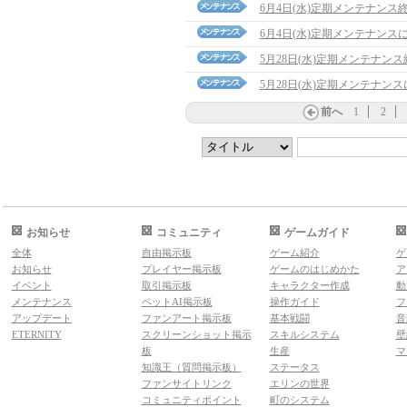
6月4日(水)定期メンテナンス
6月4日(水)定期メンテナンス
5月28日(水)定期メンテナン
5月28日(水)定期メンテナン
前へ
1
2
お知らせ
コミュニティ
ゲームガイド
全体
自由掲示板
ゲーム紹介
ゲ
お知らせ
プレイヤー掲示板
ゲームのはじめかた
ア
イベント
取引掲示板
キャラクター作成
動
メンテナンス
ペットAI掲示板
操作ガイド
フ
アップデート
ファンアート掲示板
基本戦闘
音
ETERNITY
スクリーンショット掲示
スキルシステム
壁
板
生産
マ
知識王（質問掲示板）
ステータス
ファンサイトリンク
エリンの世界
コミュニティポイント
町のシステム