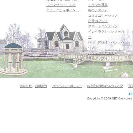
ファンサイトリンク
エリンの世界
コミュニティポイント
町のシステム
コミュニケーション
序盤のプレイ
スマートコンテンツ
インタラクションメーカ
ー
ペット探検隊・ペットハ
ウス
ダンジョンガイド
マギグラフィ
運営会社
利用規約
プライバシーポリシー
特定商取引法に基づく表記
資
オ
Copyright © 2009 NEXON Korea Co