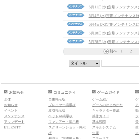
6月11日(水)定期メンテナン
6月4日(水)定期メンテナンス
6月4日(水)定期メンテナンス
5月28日(水)定期メンテナン
5月28日(水)定期メンテナン
前へ
1
2
お知らせ
コミュニティ
ゲームガイド
全体
自由掲示板
ゲーム紹介
ゲ
お知らせ
プレイヤー掲示板
ゲームのはじめかた
ア
イベント
取引掲示板
キャラクター作成
動
メンテナンス
ペットAI掲示板
操作ガイド
フ
アップデート
ファンアート掲示板
基本戦闘
音
ETERNITY
スクリーンショット掲示
スキルシステム
壁
板
生産
マ
知識王（質問掲示板）
ステータス