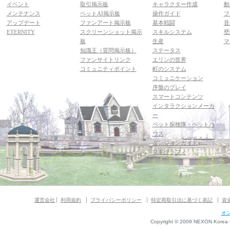
イベント
取引掲示板
キャラクター作成
動
メンテナンス
ペットAI掲示板
操作ガイド
フ
アップデート
ファンアート掲示板
基本戦闘
音
ETERNITY
スクリーンショット掲示
スキルシステム
壁
板
生産
マ
知識王（質問掲示板）
ステータス
ファンサイトリンク
エリンの世界
コミュニティポイント
町のシステム
コミュニケーション
序盤のプレイ
スマートコンテンツ
インタラクションメーカ
ー
ペット探検隊・ペットハ
ウス
ダンジョンガイド
マギグラフィ
運営会社
利用規約
プライバシーポリシー
特定商取引法に基づく表記
資
オ
Copyright © 2009 NEXON Korea Co