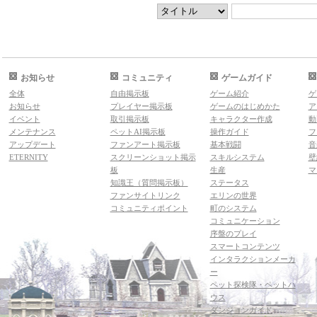
お知らせ
コミュニティ
ゲームガイド
全体
自由掲示板
ゲーム紹介
ゲ
お知らせ
プレイヤー掲示板
ゲームのはじめかた
ア
イベント
取引掲示板
キャラクター作成
動
メンテナンス
ペットAI掲示板
操作ガイド
フ
アップデート
ファンアート掲示板
基本戦闘
音
ETERNITY
スクリーンショット掲示
スキルシステム
壁
板
生産
マ
知識王（質問掲示板）
ステータス
ファンサイトリンク
エリンの世界
コミュニティポイント
町のシステム
コミュニケーション
序盤のプレイ
スマートコンテンツ
インタラクションメーカ
ー
ペット探検隊・ペットハ
ウス
ダンジョンガイド