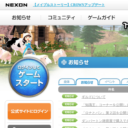
NEXON
【メイプルストーリー】CROWNアップデート
ギルドについて
「知識王」コーナーを公開し
「ロナとパン」第２話を公開
ダンバートン雑貨屋で購入で