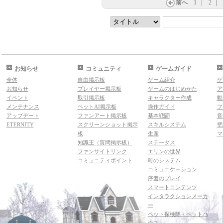
前へ
1
2
お知らせ
コミュニティ
ゲームガイド
全体
自由掲示板
ゲーム紹介
ゲ
お知らせ
プレイヤー掲示板
ゲームのはじめかた
ア
イベント
取引掲示板
キャラクター作成
動
メンテナンス
ペットAI掲示板
操作ガイド
フ
アップデート
ファンアート掲示板
基本戦闘
音
ETERNITY
スクリーンショット掲示
スキルシステム
壁
板
生産
マ
知識王（質問掲示板）
ステータス
ファンサイトリンク
エリンの世界
コミュニティポイント
町のシステム
コミュニケーション
序盤のプレイ
スマートコンテンツ
インタラクションメーカ
ー
ペット探検隊・ペットハ