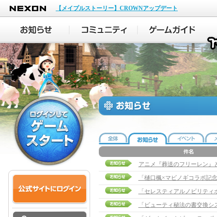
NEXON
【メイプルストーリー】CROWNアップデート
アニメ『葬送のフリーレン』
「樋口楓×マビノギコラボ記
「セレスティアルノビリティ
「ビューティ秘法の書交換シ