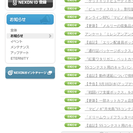
「ゲットイットビューティボ
「ビューティスロット」割引
アンケート「ミレシアンアン
【追記】「エリン配達員ボックス」
「通行証パッケージボックス
『紅葉ワタリガニ』ペットカ
SSコンテスト用のキャラバ
【追記】動作遅延について情報提供の
【予告】9月18日(水)アップ
「マビノギ“月光島”SSコン
「ドリームウッドフラッター