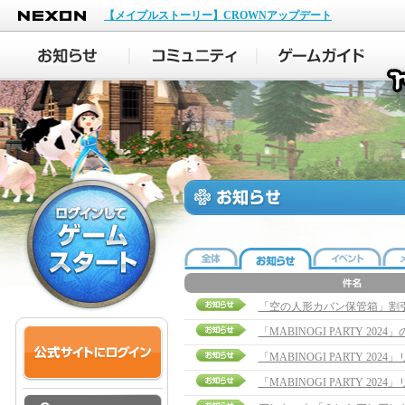
NEXON
【メイプルストーリー】CROWNアップデート
「空の人形カバン保管箱」割
「MABINOGI PARTY 20
「MABINOGI PARTY 20
「MABINOGI PARTY 2