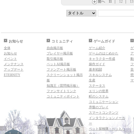
前へ
11
12
13
お知らせ
コミュニティ
ゲームガイド
全体
自由掲示板
ゲーム紹介
ゲ
お知らせ
プレイヤー掲示板
ゲームのはじめかた
ア
イベント
取引掲示板
キャラクター作成
動
メンテナンス
ペットAI掲示板
操作ガイド
フ
アップデート
ファンアート掲示板
基本戦闘
音
ETERNITY
スクリーンショット掲示
スキルシステム
壁
板
生産
マ
知識王（質問掲示板）
ステータス
ファンサイトリンク
エリンの世界
コミュニティポイント
町のシステム
コミュニケーション
序盤のプレイ
スマートコンテンツ
インタラクションメーカ
ー
ペット探検隊・ペットハ