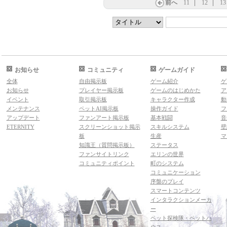
前へ
11
12
13
お知らせ
コミュニティ
ゲームガイド
全体
自由掲示板
ゲーム紹介
ゲ
お知らせ
プレイヤー掲示板
ゲームのはじめかた
ア
イベント
取引掲示板
キャラクター作成
動
メンテナンス
ペットAI掲示板
操作ガイド
フ
アップデート
ファンアート掲示板
基本戦闘
音
ETERNITY
スクリーンショット掲示
スキルシステム
壁
板
生産
マ
知識王（質問掲示板）
ステータス
ファンサイトリンク
エリンの世界
コミュニティポイント
町のシステム
コミュニケーション
序盤のプレイ
スマートコンテンツ
インタラクションメーカ
ー
ペット探検隊・ペットハ