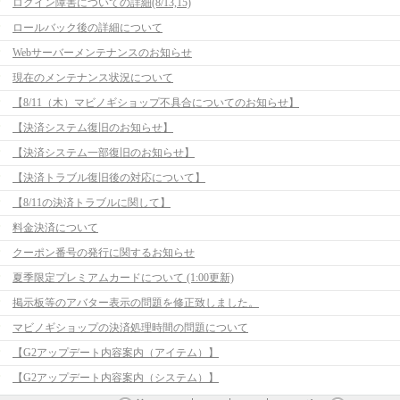
ログイン障害についての詳細(8/13,15)
ロールバック後の詳細について
Webサーバーメンテナンスのお知らせ
現在のメンテナンス状況について
【8/11（木）マビノギショップ不具合についてのお知らせ】
【決済システム復旧のお知らせ】
【決済システム一部復旧のお知らせ】
【決済トラブル復旧後の対応について】
【8/11の決済トラブルに関して】
料金決済について
クーポン番号の発行に関するお知らせ
夏季限定プレミアムカードについて (1:00更新)
掲示板等のアバター表示の問題を修正致しました。
マビノギショップの決済処理時間の問題について
【G2アップデート内容案内（アイテム）】
【G2アップデート内容案内（システム）】