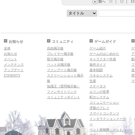
前へ
11
12
13
お知らせ
コミュニティ
ゲームガイド
全体
自由掲示板
ゲーム紹介
ゲ
お知らせ
プレイヤー掲示板
ゲームのはじめかた
ア
イベント
取引掲示板
キャラクター作成
動
メンテナンス
ペットAI掲示板
操作ガイド
フ
アップデート
ファンアート掲示板
基本戦闘
音
ETERNITY
スクリーンショット掲示
スキルシステム
壁
板
生産
マ
知識王（質問掲示板）
ステータス
ファンサイトリンク
エリンの世界
コミュニティポイント
町のシステム
コミュニケーション
序盤のプレイ
スマートコンテンツ
インタラクションメーカ
ー
ペット探検隊・ペットハ