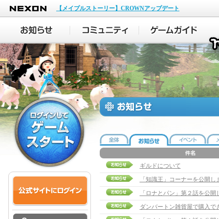
NEXON
【メイプルストーリー】CROWNアップデート
ギルドについて
「知識王」コーナーを公開し
「ロナとパン」第２話を公開
ダンバートン雑貨屋で購入で