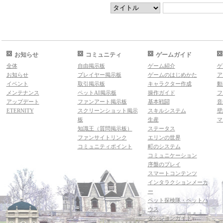
お知らせ
コミュニティ
ゲームガイド
全体
自由掲示板
ゲーム紹介
ゲ
お知らせ
プレイヤー掲示板
ゲームのはじめかた
ア
イベント
取引掲示板
キャラクター作成
動
メンテナンス
ペットAI掲示板
操作ガイド
フ
アップデート
ファンアート掲示板
基本戦闘
音
ETERNITY
スクリーンショット掲示
スキルシステム
壁
板
生産
マ
知識王（質問掲示板）
ステータス
ファンサイトリンク
エリンの世界
コミュニティポイント
町のシステム
コミュニケーション
序盤のプレイ
スマートコンテンツ
インタラクションメーカ
ー
ペット探検隊・ペットハ
ウス
ダンジョンガイド