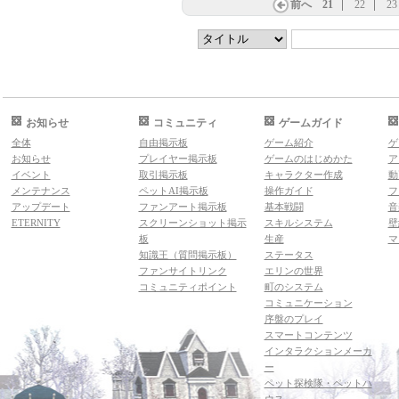
前へ
21
22
23
お知らせ
コミュニティ
ゲームガイド
全体
自由掲示板
ゲーム紹介
ゲ
お知らせ
プレイヤー掲示板
ゲームのはじめかた
ア
イベント
取引掲示板
キャラクター作成
動
メンテナンス
ペットAI掲示板
操作ガイド
フ
アップデート
ファンアート掲示板
基本戦闘
音
ETERNITY
スクリーンショット掲示
スキルシステム
壁
板
生産
マ
知識王（質問掲示板）
ステータス
ファンサイトリンク
エリンの世界
コミュニティポイント
町のシステム
コミュニケーション
序盤のプレイ
スマートコンテンツ
インタラクションメーカ
ー
ペット探検隊・ペットハ