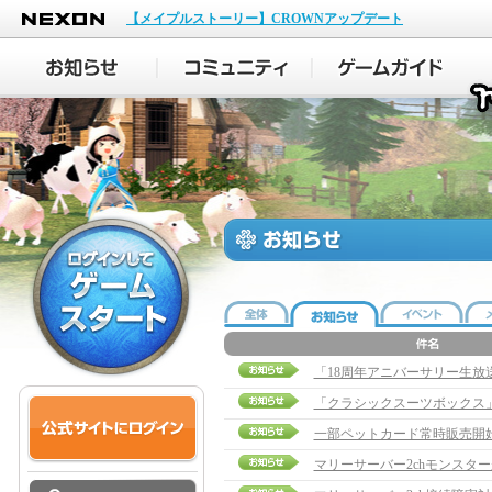
NEXON
【メイプルストーリー】CROWNアップデート
「18周年アニバーサリー生放送」実
「クラシックスーツボックス
一部ペットカード常時販売開
マリーサーバー2chモンスタ