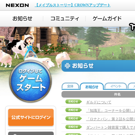
NEXON
【メイプルストーリー】CROWNアップデート
ギルドについて
「知識王」コーナーを公開し
「ロナとパン」第２話を公開
ダンバートン雑貨屋で購入で