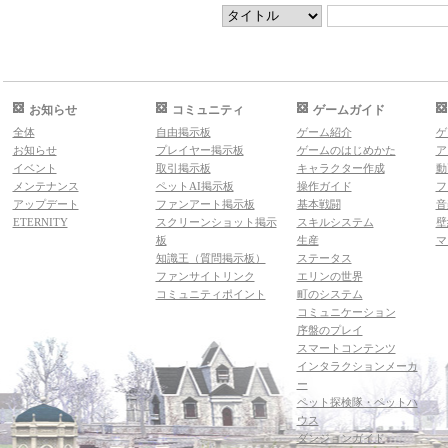
お知らせ
コミュニティ
ゲームガイド
全体
自由掲示板
ゲーム紹介
ゲ
お知らせ
プレイヤー掲示板
ゲームのはじめかた
ア
イベント
取引掲示板
キャラクター作成
動
メンテナンス
ペットAI掲示板
操作ガイド
フ
アップデート
ファンアート掲示板
基本戦闘
音
ETERNITY
スクリーンショット掲示
スキルシステム
壁
板
生産
マ
知識王（質問掲示板）
ステータス
ファンサイトリンク
エリンの世界
コミュニティポイント
町のシステム
コミュニケーション
序盤のプレイ
スマートコンテンツ
インタラクションメーカ
ー
ペット探検隊・ペットハ
ウス
ダンジョンガイド