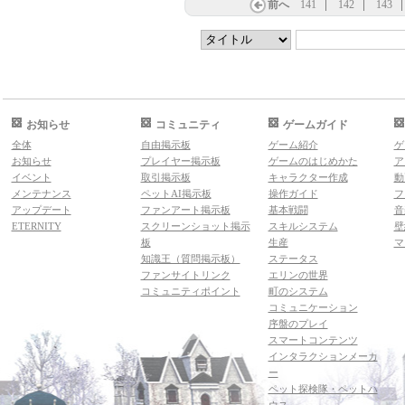
前へ
141
142
143
お知らせ
コミュニティ
ゲームガイド
全体
自由掲示板
ゲーム紹介
ゲ
お知らせ
プレイヤー掲示板
ゲームのはじめかた
ア
イベント
取引掲示板
キャラクター作成
動
メンテナンス
ペットAI掲示板
操作ガイド
フ
アップデート
ファンアート掲示板
基本戦闘
音
ETERNITY
スクリーンショット掲示
スキルシステム
壁
板
生産
マ
知識王（質問掲示板）
ステータス
ファンサイトリンク
エリンの世界
コミュニティポイント
町のシステム
コミュニケーション
序盤のプレイ
スマートコンテンツ
インタラクションメーカ
ー
ペット探検隊・ペットハ