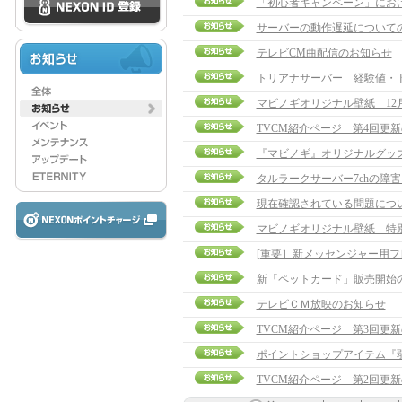
「初心者キャンペーン」にお
サーバーの動作遅延について
テレビCM曲配信のお知らせ
トリアナサーバー 経験値・
マビノギオリジナル壁紙 12
TVCM紹介ページ 第4回更
『マビノギ』オリジナルグッ
タルラークサーバー7chの障
現在確認されている問題につ
マビノギオリジナル壁紙 特
[重要］新メッセンジャー用
新「ペットカード」販売開始
テレビＣＭ放映のお知らせ
TVCM紹介ページ 第3回更
ポイントショップアイテム『
TVCM紹介ページ 第2回更