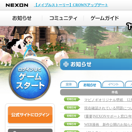
NEXON
【メイプルストーリー】CROWNアップデート
マビノギオリジナル壁紙 12
現在確認されている問題につ
[重要]NEXONサポート窓口
WEB漫画 新作公開のお知ら