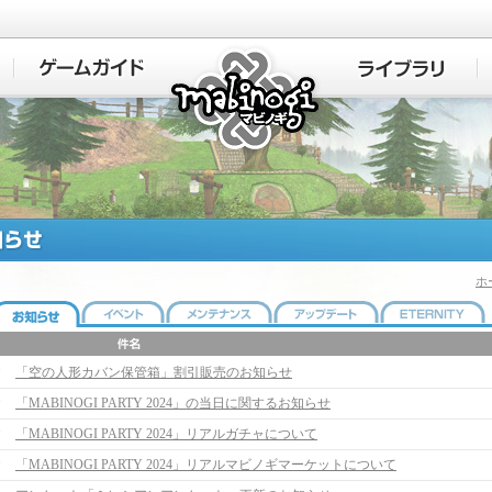
マビノギ
ホ
「空の人形カバン保管箱」割引販売のお知らせ
「MABINOGI PARTY 2024」の当日に関するお知らせ
「MABINOGI PARTY 2024」リアルガチャについて
「MABINOGI PARTY 2024」リアルマビノギマーケットについて