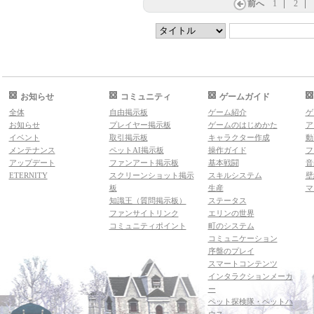
前へ
1
2
お知らせ
コミュニティ
ゲームガイド
全体
自由掲示板
ゲーム紹介
ゲ
お知らせ
プレイヤー掲示板
ゲームのはじめかた
ア
イベント
取引掲示板
キャラクター作成
動
メンテナンス
ペットAI掲示板
操作ガイド
フ
アップデート
ファンアート掲示板
基本戦闘
音
ETERNITY
スクリーンショット掲示
スキルシステム
壁
板
生産
マ
知識王（質問掲示板）
ステータス
ファンサイトリンク
エリンの世界
コミュニティポイント
町のシステム
コミュニケーション
序盤のプレイ
スマートコンテンツ
インタラクションメーカ
ー
ペット探検隊・ペットハ