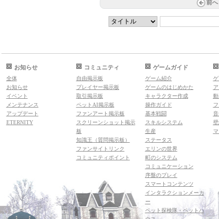
前へ
お知らせ
コミュニティ
ゲームガイド
全体
自由掲示板
ゲーム紹介
ゲ
お知らせ
プレイヤー掲示板
ゲームのはじめかた
ア
イベント
取引掲示板
キャラクター作成
動
メンテナンス
ペットAI掲示板
操作ガイド
フ
アップデート
ファンアート掲示板
基本戦闘
音
ETERNITY
スクリーンショット掲示
スキルシステム
壁
板
生産
マ
知識王（質問掲示板）
ステータス
ファンサイトリンク
エリンの世界
コミュニティポイント
町のシステム
コミュニケーション
序盤のプレイ
スマートコンテンツ
インタラクションメーカ
ー
ペット探検隊・ペットハ