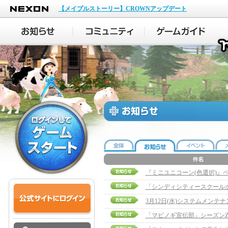
NEXON
【メイプルストーリー】CROWNアップデート
『ミニユニコーン(色選択)』
「シンディシティースクール
「マビノギ宣伝部」シーズンZ