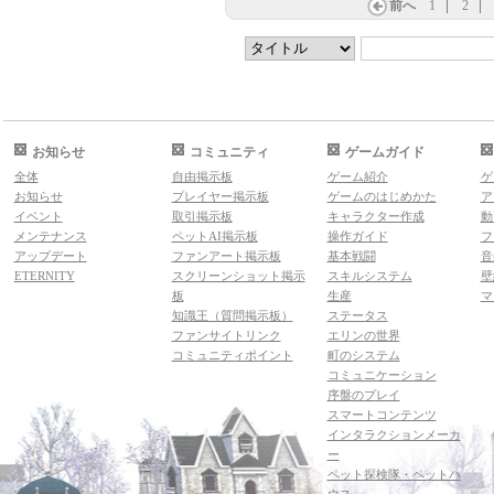
前へ
1
2
お知らせ
コミュニティ
ゲームガイド
全体
自由掲示板
ゲーム紹介
ゲ
お知らせ
プレイヤー掲示板
ゲームのはじめかた
ア
イベント
取引掲示板
キャラクター作成
動
メンテナンス
ペットAI掲示板
操作ガイド
フ
アップデート
ファンアート掲示板
基本戦闘
音
ETERNITY
スクリーンショット掲示
スキルシステム
壁
板
生産
マ
知識王（質問掲示板）
ステータス
ファンサイトリンク
エリンの世界
コミュニティポイント
町のシステム
コミュニケーション
序盤のプレイ
スマートコンテンツ
インタラクションメーカ
ー
ペット探検隊・ペットハ