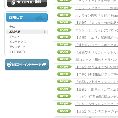
「ゲットイットビューティボ
「ビューティスロット」割引
アンケート「ミレシアンアン
【追記】「エリン配達員ボックス」
「通行証パッケージボックス
『紅葉ワタリガニ』ペットカ
SSコンテスト用のキャラバ
【追記】動作遅延について情報提供の
【予告】9月18日(水)アップ
「マビノギ“月光島”SSコン
「ドリームウッドフラッター