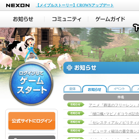
NEXON
【メイプルストーリー】CROWNアップデート
アニメ『葬送のフリーレン』
「樋口楓×マビノギコラボ記
「セレスティアルノビリティ
「ビューティ秘法の書交換シ