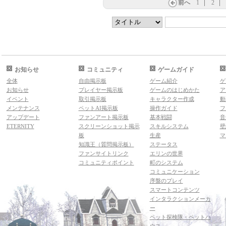
前へ
1
2
お知らせ
コミュニティ
ゲームガイド
全体
自由掲示板
ゲーム紹介
ゲ
お知らせ
プレイヤー掲示板
ゲームのはじめかた
ア
イベント
取引掲示板
キャラクター作成
動
メンテナンス
ペットAI掲示板
操作ガイド
フ
アップデート
ファンアート掲示板
基本戦闘
音
ETERNITY
スクリーンショット掲示
スキルシステム
壁
板
生産
マ
知識王（質問掲示板）
ステータス
ファンサイトリンク
エリンの世界
コミュニティポイント
町のシステム
コミュニケーション
序盤のプレイ
スマートコンテンツ
インタラクションメーカ
ー
ペット探検隊・ペットハ