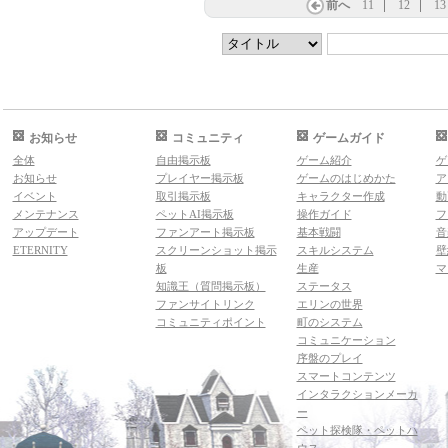
前へ
11
12
13
お知らせ
コミュニティ
ゲームガイド
全体
自由掲示板
ゲーム紹介
ゲ
お知らせ
プレイヤー掲示板
ゲームのはじめかた
ア
イベント
取引掲示板
キャラクター作成
動
メンテナンス
ペットAI掲示板
操作ガイド
フ
アップデート
ファンアート掲示板
基本戦闘
音
ETERNITY
スクリーンショット掲示
スキルシステム
壁
板
生産
マ
知識王（質問掲示板）
ステータス
ファンサイトリンク
エリンの世界
コミュニティポイント
町のシステム
コミュニケーション
序盤のプレイ
スマートコンテンツ
インタラクションメーカ
ー
ペット探検隊・ペットハ