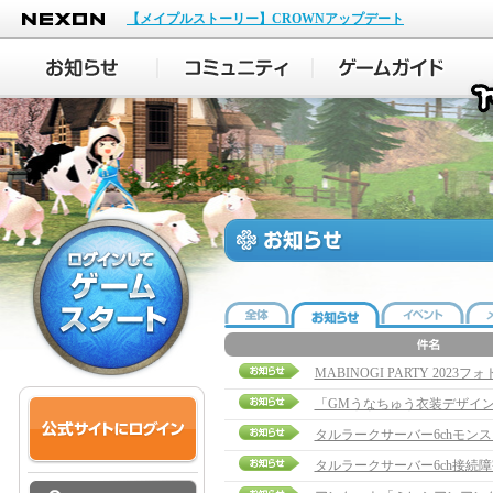
NEXON
【メイプルストーリー】CROWNアップデート
MABINOGI PARTY 20
「GMうなちゅう衣装デザイ
タルラークサーバー6chモン
タルラークサーバー6ch接続