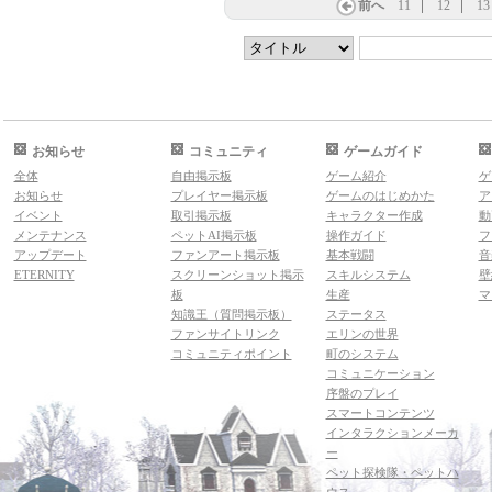
前へ
11
12
13
お知らせ
コミュニティ
ゲームガイド
全体
自由掲示板
ゲーム紹介
ゲ
お知らせ
プレイヤー掲示板
ゲームのはじめかた
ア
イベント
取引掲示板
キャラクター作成
動
メンテナンス
ペットAI掲示板
操作ガイド
フ
アップデート
ファンアート掲示板
基本戦闘
音
ETERNITY
スクリーンショット掲示
スキルシステム
壁
板
生産
マ
知識王（質問掲示板）
ステータス
ファンサイトリンク
エリンの世界
コミュニティポイント
町のシステム
コミュニケーション
序盤のプレイ
スマートコンテンツ
インタラクションメーカ
ー
ペット探検隊・ペットハ