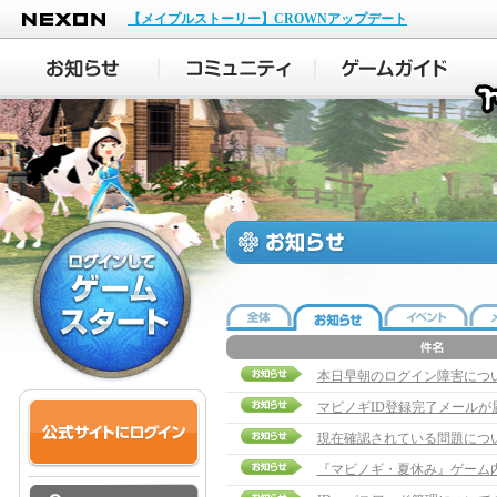
NEXON
【メイプルストーリー】CROWNアップデート
本日早朝のログイン障害につ
マビノギID登録完了メールが
現在確認されている問題につ
『マビノギ・夏休み』ゲーム