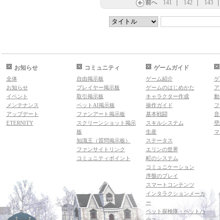
前へ
141
142
143
お知らせ
コミュニティ
ゲームガイド
全体
自由掲示板
ゲーム紹介
ゲ
お知らせ
プレイヤー掲示板
ゲームのはじめかた
ア
イベント
取引掲示板
キャラクター作成
動
メンテナンス
ペットAI掲示板
操作ガイド
フ
アップデート
ファンアート掲示板
基本戦闘
音
ETERNITY
スクリーンショット掲示
スキルシステム
壁
板
生産
マ
知識王（質問掲示板）
ステータス
ファンサイトリンク
エリンの世界
コミュニティポイント
町のシステム
コミュニケーション
序盤のプレイ
スマートコンテンツ
インタラクションメーカ
ー
ペット探検隊・ペットハ