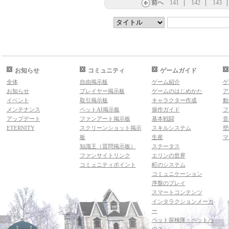
前へ
141
142
143
お知らせ
コミュニティ
ゲームガイド
全体
自由掲示板
ゲーム紹介
ゲ
お知らせ
プレイヤー掲示板
ゲームのはじめかた
ア
イベント
取引掲示板
キャラクター作成
動
メンテナンス
ペットAI掲示板
操作ガイド
フ
アップデート
ファンアート掲示板
基本戦闘
音
ETERNITY
スクリーンショット掲示
スキルシステム
壁
板
生産
マ
知識王（質問掲示板）
ステータス
ファンサイトリンク
エリンの世界
コミュニティポイント
町のシステム
コミュニケーション
序盤のプレイ
スマートコンテンツ
インタラクションメーカ
ー
ペット探検隊・ペットハ