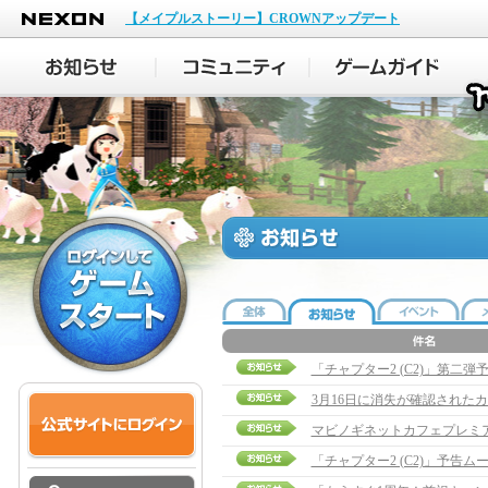
NEXON
【メイプルストーリー】CROWNアップデート
「チャプター2 (C2)」第二
3月16日に消失が確認された
マビノギネットカフェプレミ
「チャプター2 (C2)」予告