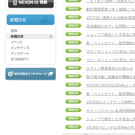
「もうすぐ1周年！前祝キャ
動作環境変更に伴う補償につ
4月27日に適用される動作環
現在確認されている問題につ
ショップで発生した不具合に
新「ペットカード」販売開始
マビノギショップお支払い方
マビノギショップお支払い方
ログイン障害発生のお知らせ
取引掲示板に画像添付機能を
NEXON JAPAN公式Web
新「ペットカード」販売開始
2月16日のメンテナンス時間につい
ネクソンジャパン会員利用規
ショップで発生した不具合に
1月20日マビノギ公式Webの