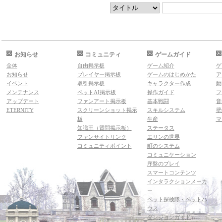
お知らせ
コミュニティ
ゲームガイド
全体
自由掲示板
ゲーム紹介
ゲ
お知らせ
プレイヤー掲示板
ゲームのはじめかた
ア
イベント
取引掲示板
キャラクター作成
動
メンテナンス
ペットAI掲示板
操作ガイド
フ
アップデート
ファンアート掲示板
基本戦闘
音
ETERNITY
スクリーンショット掲示
スキルシステム
壁
板
生産
マ
知識王（質問掲示板）
ステータス
ファンサイトリンク
エリンの世界
コミュニティポイント
町のシステム
コミュニケーション
序盤のプレイ
スマートコンテンツ
インタラクションメーカ
ー
ペット探検隊・ペットハ
ウス
ダンジョンガイド