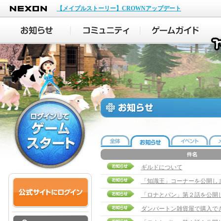
NEXON
【メイプルストーリー】CROWNアップデート
ギルドについて
「知識王」コーナーを公開し
「ロナとパン」第２話を公開
ダンバートン雑貨屋で購入で