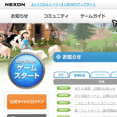
NEXON
【メイプルストーリー】CROWNアップデート
ＷＥＢ漫画 公開のお知らせ
TVCM紹介ページ 公開のお
「マビノギ ネットカフェプ
新「ペットカード」販売開始