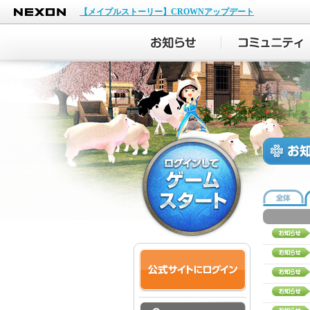
NEXON
【メイプルストーリー】CROWNアップデート