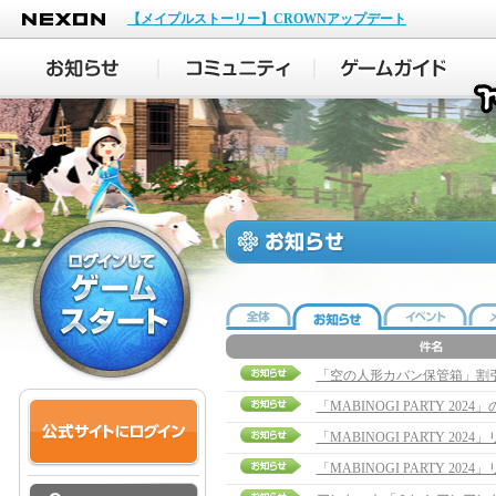
NEXON
【メイプルストーリー】CROWNアップデート
「空の人形カバン保管箱」割
「MABINOGI PARTY 20
「MABINOGI PARTY 20
「MABINOGI PARTY 2