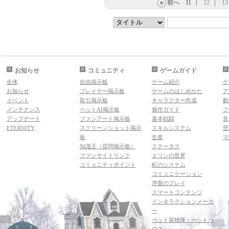
前へ
11
12
13
お知らせ
コミュニティ
ゲームガイド
全体
自由掲示板
ゲーム紹介
ゲ
お知らせ
プレイヤー掲示板
ゲームのはじめかた
ア
イベント
取引掲示板
キャラクター作成
動
メンテナンス
ペットAI掲示板
操作ガイド
フ
アップデート
ファンアート掲示板
基本戦闘
音
ETERNITY
スクリーンショット掲示
スキルシステム
壁
板
生産
マ
知識王（質問掲示板）
ステータス
ファンサイトリンク
エリンの世界
コミュニティポイント
町のシステム
コミュニケーション
序盤のプレイ
スマートコンテンツ
インタラクションメーカ
ー
ペット探検隊・ペットハ