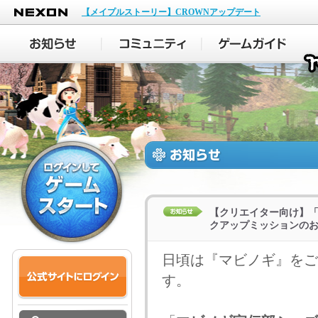
NEXON
【メイプルストーリー】CROWNアップデート
【クリエイター向け】「
クアップミッションの
日頃は『マビノギ』をご
す。