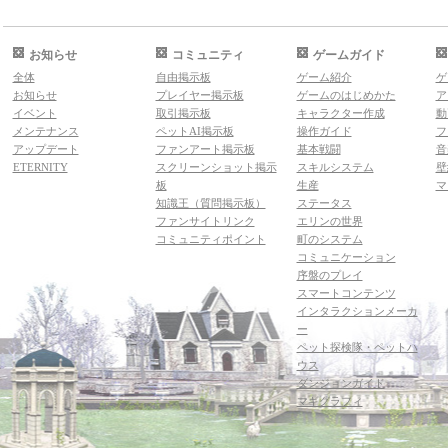
お知らせ
コミュニティ
ゲームガイド
全体
自由掲示板
ゲーム紹介
ゲ
お知らせ
プレイヤー掲示板
ゲームのはじめかた
ア
イベント
取引掲示板
キャラクター作成
動
メンテナンス
ペットAI掲示板
操作ガイド
フ
アップデート
ファンアート掲示板
基本戦闘
音
ETERNITY
スクリーンショット掲示
スキルシステム
壁
板
生産
マ
知識王（質問掲示板）
ステータス
ファンサイトリンク
エリンの世界
コミュニティポイント
町のシステム
コミュニケーション
序盤のプレイ
スマートコンテンツ
インタラクションメーカ
ー
ペット探検隊・ペットハ
ウス
ダンジョンガイド
マギグラフィ