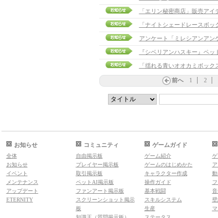
「エリン秘密商店」販売アイ
「ナイトシェードレースボッ
アンケート「ミレシアンアン
『シベリアンハスキー』ペッ
「揺れる青いオオカミボック
前へ
1
2
お知らせ
コミュニティ
ゲームガイド
全体
自由掲示板
ゲーム紹介
ゲ
お知らせ
プレイヤー掲示板
ゲームのはじめかた
ア
イベント
取引掲示板
キャラクター作成
動
メンテナンス
ペットAI掲示板
操作ガイド
フ
アップデート
ファンアート掲示板
基本戦闘
音
ETERNITY
スクリーンショット掲示
スキルシステム
壁
板
生産
マ
知識王（質問掲示板）
ステータス