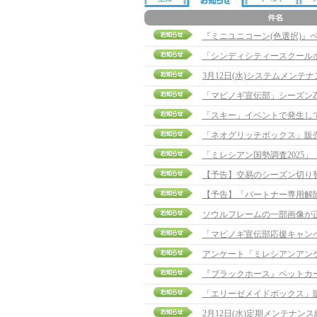
『ミニユニコーン(色選択)』
「シンディシティースクール
「マビノギ宣伝部」シーズンZ
「スキー」イベントで発生し
「ネオグリッチボックス」販
「ミレシアン国勢調査2025
【予告】交易のシーズン切り
【予告】「パートナー専用解除ポ
ソウルフレームの一部画像が
「マビノギ宣伝部応援キャン
アンケート「ミレシアンアン
『ブラックホース』ペットカ
「エリーゼメイドボックス」
2月12日(水)定期メンテナン