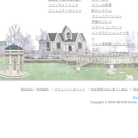
ファンサイトリンク
エリンの世界
コミュニティポイント
町のシステム
コミュニケーション
序盤のプレイ
スマートコンテンツ
インタラクションメーカ
ー
ペット探検隊・ペットハ
ウス
ダンジョンガイド
マギグラフィ
運営会社
利用規約
プライバシーポリシー
特定商取引法に基づく表記
資
オ
Copyright © 2009 NEXON Korea Co