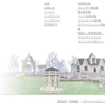
全体
自由掲示板
お知らせ
プレイヤー掲示板
イベント
取引掲示板
メンテナンス
ペットAI掲示板
アップデート
ファンアート掲示板
ETERNITY
スクリーンショット掲
板
知識王（質問掲示板）
ファンサイトリンク
コミュニティポイント
運営会社
利用規約
プライバシーポリシ