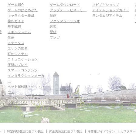
ゲーム紹介
ゲームダウンロード
マビノギショップ
ゲームのはじめかた
アップデートヒストリー
アイテムショップガイド
キャラクター作成
動画
ランダム型アイテム
操作ガイド
ファンタジーラジオ
基本戦闘
音楽
示
スキルシステム
壁紙
生産
マンガ
ステータス
エリンの世界
町のシステム
コミュニケーション
序盤のプレイ
スマートコンテンツ
インタラクションメーカ
ー
ペット探検隊・ペットハ
ウス
ダンジョンガイド
マギグラフィ
ー
特定商取引法に基づく表記
資金決済法に基づく表記
著作権ガイドライン
カスタマー