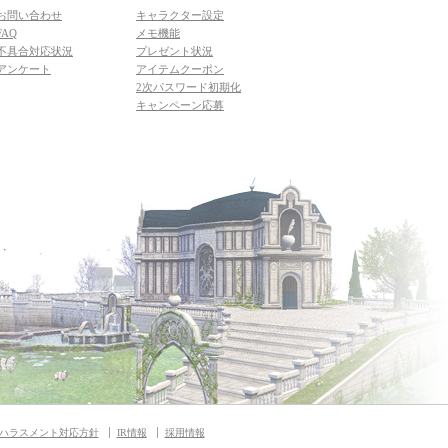
お問い合わせ
キャラクター設定
FAQ
メモ機能
不具合対応状況
プレゼント状況
アンケート
アイテムクーポン
2次パスワード初期化
キャンペーン応募
ハラスメント対応方針
IR情報
採用情報