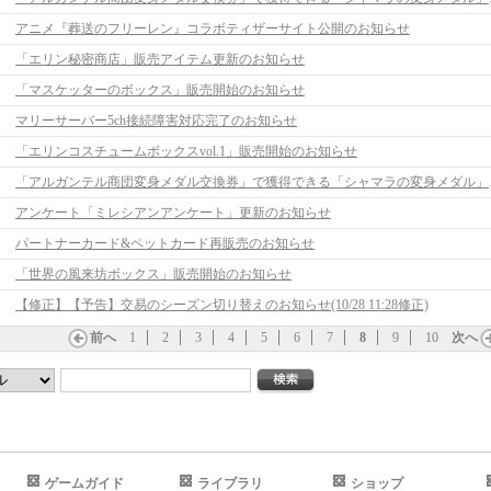
アニメ『葬送のフリーレン』コラボティザーサイト公開のお知らせ
「エリン秘密商店」販売アイテム更新のお知らせ
「マスケッターのボックス」販売開始のお知らせ
マリーサーバー5ch接続障害対応完了のお知らせ
「エリンコスチュームボックスvol.1」販売開始のお知らせ
「アルガンテル商団変
アンケート「ミレシアンアンケート」更新のお知らせ
パートナーカード&ペットカード再販売のお知らせ
「世界の風来坊ボックス」販売開始のお知らせ
【修正】【予告】交易のシーズン切り替えのお知らせ(10/28 11:28修正)
前へ
1
2
3
4
5
6
7
8
9
10
次へ
ゲームガイド
ライブラリ
ショップ