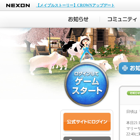
NEXON
【メイプルストーリー】CROWNアップデート
日頃は
本日21
マリー
22:4