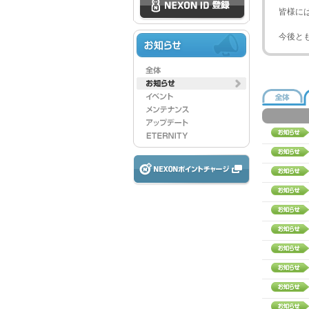
皆様に
今後と