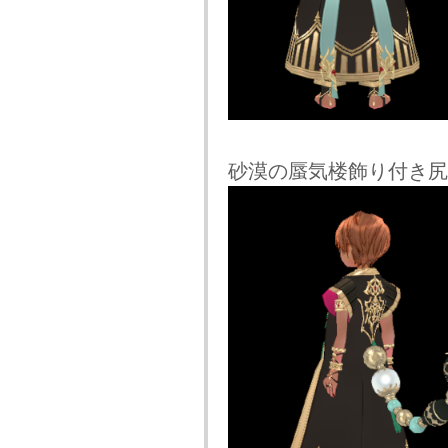
砂漠の蜃気楼飾り付き尻