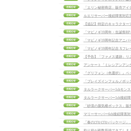
「エリン秘密商店」販売アイ
ルエリサーバー接続障害対応
【追記】特定のキャラクターでログ
「マビノギ19周年・生誕祭R
「マビノギ19周年記念アニバ
「マビノギ19周年記念 Xフ
【予告】「ファメス遺跡」リ
アンケート「ミレシアンアン
『グリフォン（色選択）』ペ
「ブレイズインフェルノボッ
タルラークサーバー1chモン
タルラークサーバー1ch接続
「砂漠の蜃気楼ボックス」販
マリーサーバー6ch接続障害
「春のぴかぴかパッケージ」
釣り箱が複数所持できてしまう問題