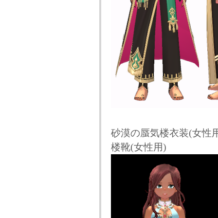
砂漠の蜃気楼衣装(女性用
楼靴(女性用)