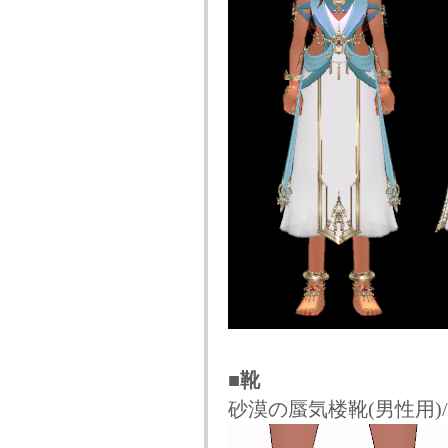
■靴
砂漠の蜃気楼靴(男性用)