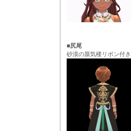
■尻尾
砂漠の蜃気楼リボン付き