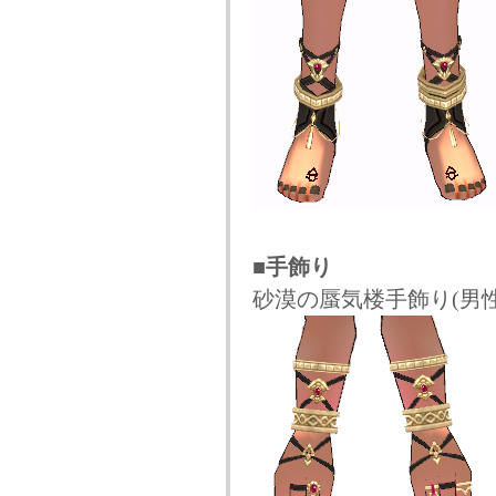
■手飾り
砂漠の蜃気楼手飾り(男性