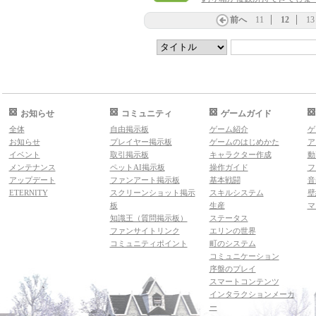
前へ
11
12
13
お知らせ
コミュニティ
ゲームガイド
全体
自由掲示板
ゲーム紹介
ゲ
お知らせ
プレイヤー掲示板
ゲームのはじめかた
ア
イベント
取引掲示板
キャラクター作成
動
メンテナンス
ペットAI掲示板
操作ガイド
フ
アップデート
ファンアート掲示板
基本戦闘
音
ETERNITY
スクリーンショット掲示
スキルシステム
壁
板
生産
マ
知識王（質問掲示板）
ステータス
ファンサイトリンク
エリンの世界
コミュニティポイント
町のシステム
コミュニケーション
序盤のプレイ
スマートコンテンツ
インタラクションメーカ
ー