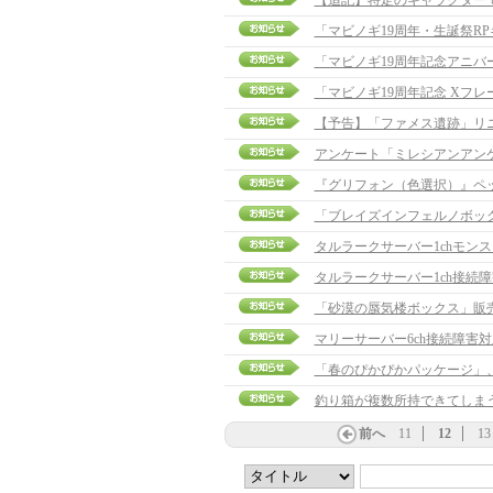
【追記】特定のキャラクターでログ
「マビノギ19周年・生誕祭R
「マビノギ19周年記念アニバ
「マビノギ19周年記念 Xフ
【予告】「ファメス遺跡」リ
アンケート「ミレシアンアン
『グリフォン（色選択）』ペ
「ブレイズインフェルノボッ
タルラークサーバー1chモン
タルラークサーバー1ch接続
「砂漠の蜃気楼ボックス」販
マリーサーバー6ch接続障害
「春のぴかぴかパッケージ」
釣り箱が複数所持できてしまう問題
前へ
11
12
13