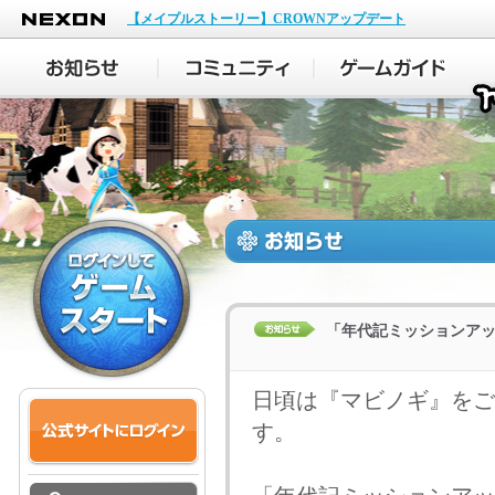
NEXON
【メイプルストーリー】CROWNアップデート
「年代記ミッションア
日頃は『マビノギ』をご
す。