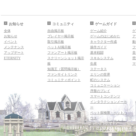
お知らせ
コミュニティ
ゲームガイド
全体
自由掲示板
ゲーム紹介
ゲ
お知らせ
プレイヤー掲示板
ゲームのはじめかた
ア
イベント
取引掲示板
キャラクター作成
動
メンテナンス
ペットAI掲示板
操作ガイド
フ
アップデート
ファンアート掲示板
基本戦闘
音
ETERNITY
スクリーンショット掲示
スキルシステム
壁
板
生産
マ
知識王（質問掲示板）
ステータス
ファンサイトリンク
エリンの世界
コミュニティポイント
町のシステム
コミュニケーション
序盤のプレイ
スマートコンテンツ
インタラクションメーカ
ー
ペット探検隊・ペットハ
ウス
ダンジョンガイド
マギグラフィ