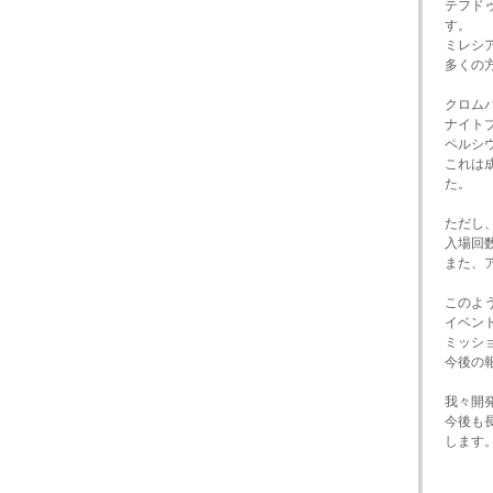
テフド
す。
ミレシ
多くの
クロム
ナイト
ペルシ
これは
た。
ただし
入場回
また、
このよ
イベン
ミッシ
今後の
我々開
今後も
します