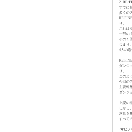
2. R
すでに
多くの
RE:
り、
これは
一部の
その１
つまり
4人の
RE:
ダンジ
り、
このよ
今回のア
主要報
ダンジ
上記の
しかし
意見を
すべて
-マビノ