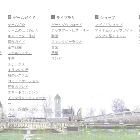
ゲームガイド
ライブラリ
ショップ
ゲーム紹介
ゲームダウンロード
マビノギショップ
ゲームのはじめかた
アップデートヒストリー
アイテムショップガイド
キャラクター作成
動画
ランダム型アイテム
操作ガイド
ファンタジーラジオ
基本戦闘
音楽
示
スキルシステム
壁紙
生産
マンガ
ステータス
エリンの世界
町のシステム
コミュニケーション
序盤のプレイ
スマートコンテンツ
インタラクションメーカ
ー
ペット探検隊・ペットハ
ウス
ダンジョンガイド
マギグラフィ