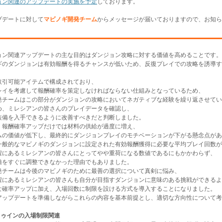
ョン関連のアップデートの実施を予定
しております。
プデートに対して
マビノギ開発チーム
からメッセージが届いておりますので、お知ら
ョン関連アップデートの主な目的はダンジョン攻略に対する価値を高めることです。
ギのダンジョンは有効報酬を得るチャンスが低いため、反復プレイでの攻略を誘導す
取引可能アイテムで構成されており、
レイを考慮して報酬確率を策定しなければならない仕組みとなっているため、
発チームはこの部分がダンジョンの攻略においてネガティブな経験を繰り返させてい
め、ミレシアンの皆さんのプレイデータを確認し、
装備を入手できるように改善すべきだと判断しました。
、報酬確率アップだけでは材料の供給が過度に増え、
ムの価値が低下し、最終的にダンジョンプレイのモチベーションが下がる懸念点があ
一般的なマビノギのダンジョンに設定された有効報酬獲得に必要な平均プレイ回数が
程にあるミレシアンの皆さんにとってやや重荷になる数値であるにもかかわらず、
値をすぐに調整できなかった理由でもありました。
発チームは今後のマビノギのために最善の選択について真剣に悩み、
程にあるミレシアンの皆さんも自分が目指すダンジョンに意味のある挑戦ができるよ
な確率アップに加え、入場回数に制限を設ける方式を導入することになりました。
アップデートを準備しながらこれらの内容を基本前提とし、適切な方向性について考
ドゥインの入場制限関連