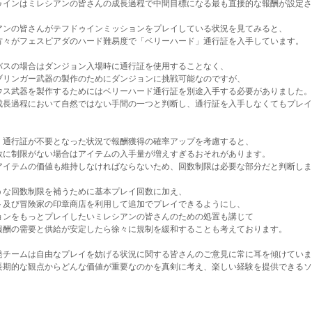
ゥインはミレシアンの皆さんの成長過程で中間目標になる最も直接的な報酬が設定さ
アンの皆さんがテフドゥインミッションをプレイしている状況を見てみると、
方々がフェスピアダのハード難易度で「ベリーハード」通行証を入手しています。
バスの場合はダンジョン入場時に通行証を使用することなく、
ブリンガー武器の製作のためにダンジョンに挑戦可能なのですが、
ウス武器を製作するためにはベリーハード通行証を別途入手する必要がありました。
成長過程において自然ではない手間の一つと判断し、通行証を入手しなくてもプレイ
、通行証が不要となった状況で報酬獲得の確率アップを考慮すると、
数に制限がない場合はアイテムの入手量が増えすぎるおそれがあります。
アイテムの価値も維持しなければならないため、回数制限は必要な部分だと判断しま
うな回数制限を補うために基本プレイ回数に加え、
ト及び冒険家の印章商店を利用して追加でプレイできるようにし、
ョンをもっとプレイしたいミレシアンの皆さんのための処置も講じて
報酬の需要と供給が安定したら徐々に規制を緩和することも考えております。
発チームは自由なプレイを妨げる状況に関する皆さんのご意見に常に耳を傾けていま
長期的な観点からどんな価値が重要なのかを真剣に考え、楽しい経験を提供できるソ
。