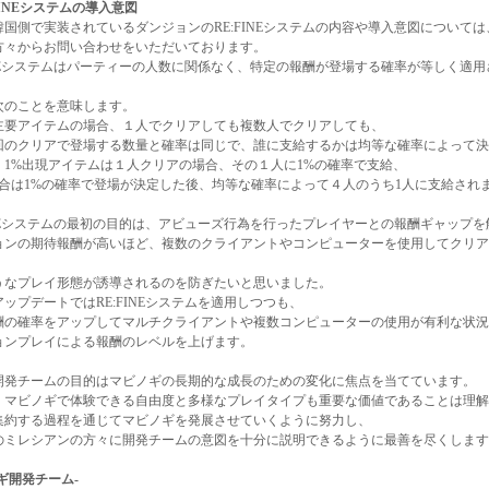
E:FINEシステムの導入意図
韓国側で実装されているダンジョンのRE:FINEシステムの内容や導入意図については
方々からお問い合わせをいただいております。
FINEシステムはパーティーの人数に関係なく、特定の報酬が登場する確率が等しく適
次のことを意味します。
主要アイテムの場合、１人でクリアしても複数人でクリアしても、
回のクリアで登場する数量と確率は同じで、誰に支給するかは均等な確率によって決
、1%出現アイテムは１人クリアの場合、その１人に1%の確率で支給、
場合は1%の確率で登場が決定した後、均等な確率によって４人のうち1人に支給され
FINEシステムの最初の目的は、アビューズ行為を行ったプレイヤーとの報酬ギャップ
ョンの期待報酬が高いほど、複数のクライアントやコンピューターを使用してクリア
うなプレイ形態が誘導されるのを防ぎたいと思いました。
ップデートではRE:FINEシステムを適用しつつも、
酬の確率をアップしてマルチクライアントや複数コンピューターの使用が有利な状況
ョンプレイによる報酬のレベルを上げます。
開発チームの目的はマビノギの長期的な成長のための変化に焦点を当てています。
、マビノギで体験できる自由度と多様なプレイタイプも重要な価値であることは理解
集約する過程を通じてマビノギを発展させていくように努力し、
のミレシアンの方々に開発チームの意図を十分に説明できるように最善を尽くします
ギ開発チーム-