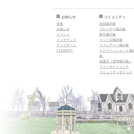
お知らせ
コミュニティ
全体
自由掲示板
お知らせ
プレイヤー掲示板
イベント
取引掲示板
メンテナンス
ペットAI掲示板
アップデート
ファンアート掲示板
ETERNITY
スクリーンショット掲
板
知識王（質問掲示板）
ファンサイトリンク
コミュニティポイント