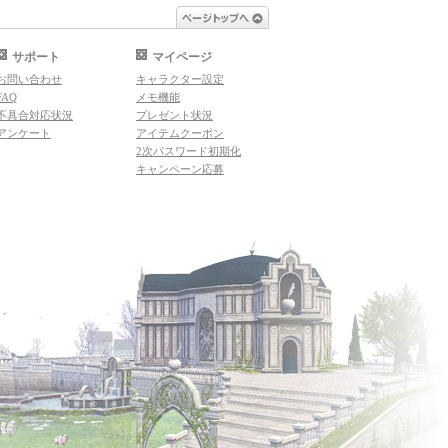
ページトップへ
サポート
マイページ
お問い合わせ
キャラクター設定
FAQ
メモ機能
不具合対応状況
プレゼント状況
アンケート
アイテムクーポン
2次パスワード初期化
キャンペーン応募