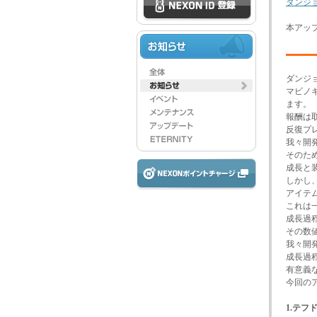
ダンジ
本アッ
ダンジ
マビノ
ます。
報酬は
反復プ
我々開
そのた
成長と
しかし
アイテ
これは
成長過
その数
我々開
成長過
有意義
今回の
1.テフ