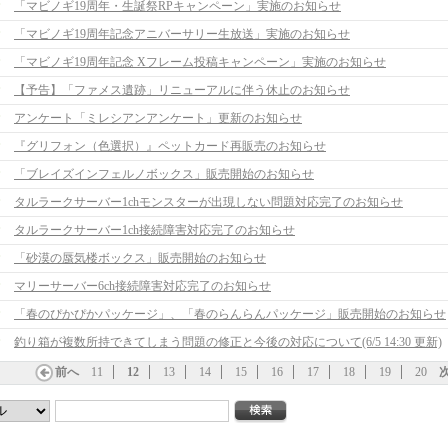
「マビノギ19周年・生誕祭RPキャンペーン」実施のお知らせ
「マビノギ19周年記念アニバーサリー生放送」実施のお知らせ
「マビノギ19周年記念 Xフレーム投稿キャンペーン」実施のお知らせ
【予告】「ファメス遺跡」リニューアルに伴う休止のお知らせ
アンケート「ミレシアンアンケート」更新のお知らせ
『グリフォン（色選択）』ペットカード再販売のお知らせ
「ブレイズインフェルノボックス」販売開始のお知らせ
タルラークサーバー1chモンスターが出現しない問題対応完了のお知らせ
タルラークサーバー1ch接続障害対応完了のお知らせ
「砂漠の蜃気楼ボックス」販売開始のお知らせ
マリーサーバー6ch接続障害対応完了のお知らせ
「春のぴかぴかパッケージ」、「春のらんらんパッケージ」販売開始のお知らせ
釣り箱が複数所持できてしまう問題の修正と今後の対応について(6/5 14:30 更新)
前へ
11
12
13
14
15
16
17
18
19
20