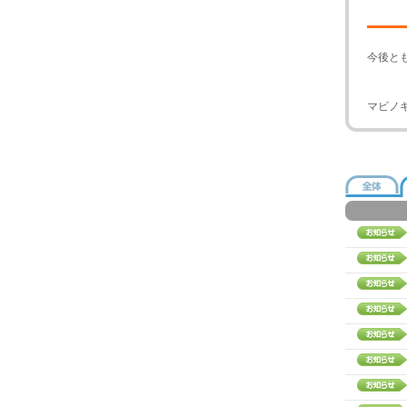
今後と
マビノ