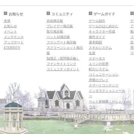
お知らせ
コミュニティ
ゲームガイド
全体
自由掲示板
ゲーム紹介
ゲ
お知らせ
プレイヤー掲示板
ゲームのはじめかた
ア
イベント
取引掲示板
キャラクター作成
動
メンテナンス
ペットAI掲示板
操作ガイド
フ
アップデート
ファンアート掲示板
基本戦闘
音
ETERNITY
スクリーンショット掲示
スキルシステム
壁
板
生産
マ
知識王（質問掲示板）
ステータス
ファンサイトリンク
エリンの世界
コミュニティポイント
町のシステム
コミュニケーション
序盤のプレイ
スマートコンテンツ
インタラクションメーカ
ー
ペット探検隊・ペットハ
ウス
ダンジョンガイド
マギグラフィ