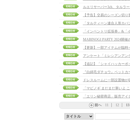
ルエリサーバー3ch、タルラ
【予告】交易のシーズン切り
「タルティーン連合人形カバ
「インベントリ拡張券」&「イ
MABINOGI PARTY 2024
アンケート「ミレシアンアン
【追記】「シャイハッカーボックス
『白綿毛ダチョウ』ペットカ
ドレスルームに一部設置物が
「マビノギ まだまだ寒いよ こ
「エリン秘密商店」販売アイ
前へ
11
12
13