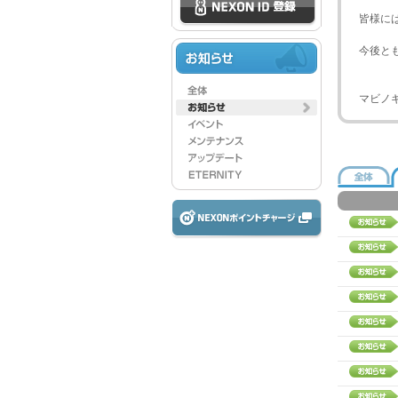
皆様に
今後と
マビノ