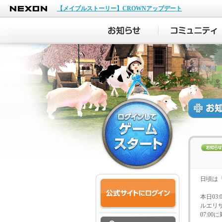
NEXON
【メイプルストーリー】CROWNアップデート
日頃は
本日03
ルエリサ
07:0