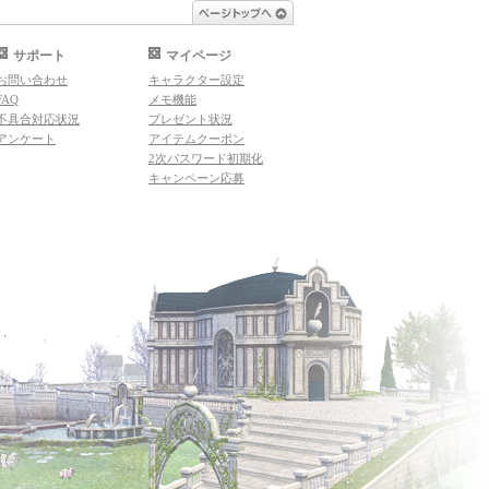
ページトップへ
サポート
マイページ
お問い合わせ
キャラクター設定
FAQ
メモ機能
不具合対応状況
プレゼント状況
アンケート
アイテムクーポン
2次パスワード初期化
キャンペーン応募