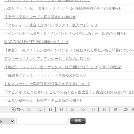
「ロマンチックレースボックス」販売開始のお知らせ
ルエリサーバー3ch、タルラークサーバー2ch接続障害対応完了のお知らせ
【予告】交易のシーズン切り替えのお知らせ
「タルティーン連合人形カバンボックス」販売のお知らせ
「インベントリ拡張券」&「インベントリ拡張券PLUS」割引販売のお知らせ
MABINOGI PARTY 2024開催のお知らせ
アンケート「ミレシアンアンケート」更新のお知らせ
【追記】「シャイハッカーボックス」販売開始のお知らせ(2/28 20:00追記)
『白綿毛ダチョウ』ペットカード再販売のお知らせ
ドレスルームに一部設置物が収集できる問題について
「マビノギ まだまだ寒いよ こたつでぬくぬく生放送！」実施のお知らせ(2/15更新
「エリン秘密商店」販売アイテム更新のお知らせ
前へ
11
12
13
14
15
16
17
18
19
20