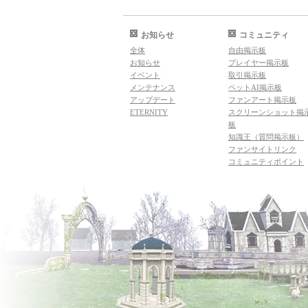
お知らせ
コミュニティ
全体
自由掲示板
お知らせ
プレイヤー掲示板
イベント
取引掲示板
メンテナンス
ペットAI掲示板
アップデート
ファンアート掲示板
ETERNITY
スクリーンショット掲
板
知識王（質問掲示板）
ファンサイトリンク
コミュニティポイント