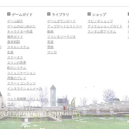
ゲームガイド
ライブラリ
ショップ
ゲーム紹介
ゲームダウンロード
マビノギショップ
ゲームのはじめかた
アップデートヒストリー
アイテムショップガイド
キャラクター作成
動画
ランダム型アイテム
操作ガイド
ファンタジーラジオ
基本戦闘
音楽
示
スキルシステム
壁紙
生産
マンガ
ステータス
エリンの世界
町のシステム
コミュニケーション
序盤のプレイ
スマートコンテンツ
インタラクションメーカ
ー
ペット探検隊・ペットハ
ウス
ダンジョンガイド
マギグラフィ