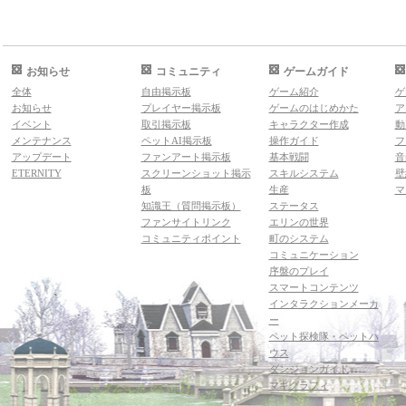
お知らせ
コミュニティ
ゲームガイド
全体
自由掲示板
ゲーム紹介
ゲ
お知らせ
プレイヤー掲示板
ゲームのはじめかた
ア
イベント
取引掲示板
キャラクター作成
動
メンテナンス
ペットAI掲示板
操作ガイド
フ
アップデート
ファンアート掲示板
基本戦闘
音
ETERNITY
スクリーンショット掲示
スキルシステム
壁
板
生産
マ
知識王（質問掲示板）
ステータス
ファンサイトリンク
エリンの世界
コミュニティポイント
町のシステム
コミュニケーション
序盤のプレイ
スマートコンテンツ
インタラクションメーカ
ー
ペット探検隊・ペットハ
ウス
ダンジョンガイド
マギグラフィ