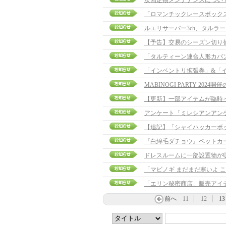
次回定期メンテナンスについ
「ロマンチックレースボック
ルエリサーバー3ch、タルラ
【予告】交易のシーズン切り
「タルティーン連合人形カバ
「インベントリ拡張券」&「イ
MABINOGI PARTY 2024
アンケート「ミレシアンアン
【追記】「シャイハッカーボックス
『白綿毛ダチョウ』ペットカ
ドレスルームに一部設置物が
「マビノギ まだまだ寒いよ こ
「エリン秘密商店」販売アイ
前へ
11
12
13