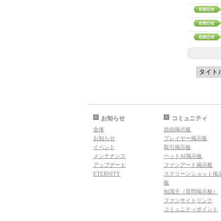
お知らせ
コミュニティ
全体
自由掲示板
お知らせ
プレイヤー掲示板
イベント
取引掲示板
メンテナンス
ペットAI掲示板
アップデート
ファンアート掲示板
ETERNITY
スクリーンショット掲
板
知識王（質問掲示板）
ファンサイトリンク
コミュニティポイント