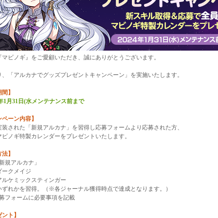
『マビノギ』をご愛顧いただき、誠にありがとうございます。
り、「アルカナでグッズプレゼントキャンペーン」を実施いたします。
期間】
24年1月31日(水メンテナンス前まで
ンペーン内容】
に実装された「新規アルカナ」を習得し応募フォームより応募された方、
マビノギ特製カレンダーをプレゼントいたします。
方法】
「新規アルカナ」
ークメイジ
ケミックスティンガー
れかを習得。（※各ジャーナル獲得時点で達成となります。）
応募フォームに必要事項を記載
ゼント】