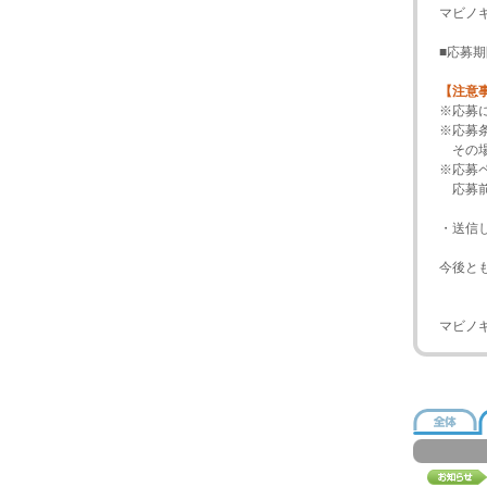
マビノ
■応募期
【注意
※応募
※応募
その場
※応募
応募前
・送信
今後と
マビノ