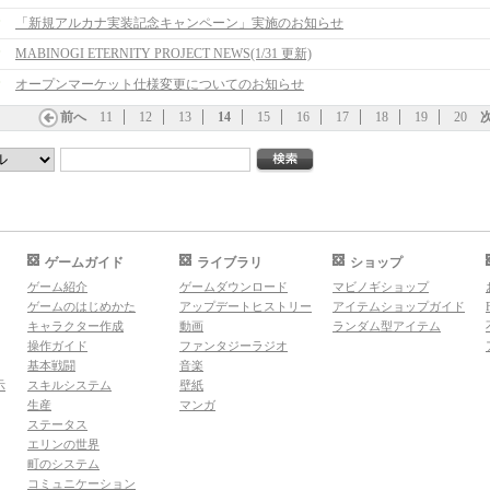
「新規アルカナ実装記念キャンペーン」実施のお知らせ
MABINOGI ETERNITY PROJECT NEWS(1/31 更新)
オープンマーケット仕様変更についてのお知らせ
前へ
11
12
13
14
15
16
17
18
19
20
ゲームガイド
ライブラリ
ショップ
ゲーム紹介
ゲームダウンロード
マビノギショップ
ゲームのはじめかた
アップデートヒストリー
アイテムショップガイド
キャラクター作成
動画
ランダム型アイテム
操作ガイド
ファンタジーラジオ
基本戦闘
音楽
示
スキルシステム
壁紙
生産
マンガ
ステータス
エリンの世界
町のシステム
コミュニケーション