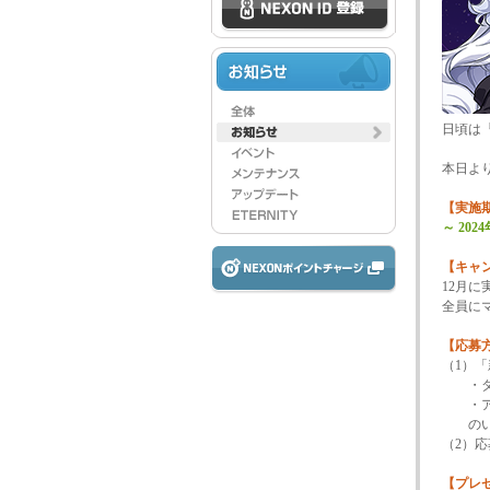
日頃は
本日よ
【実施
～ 20
【キャ
12月
全員に
【応募
（1）
・ダ
・アル
のいず
（2）
【プレ