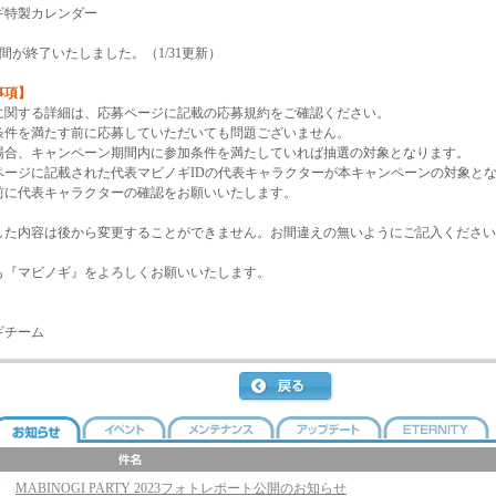
ギ特製カレンダー
間が終了いたしました。（1/31更新）
事項】
に関する詳細は、応募ページに記載の応募規約をご確認ください。
条件を満たす前に応募していただいても問題ございません。
合、キャンペーン期間内に参加条件を満たしていれば抽選の対象となります。
ページに記載された代表マビノギIDの代表キャラクターが本キャンペーンの対象と
に代表キャラクターの確認をお願いいたします。
した内容は後から変更することができません。お間違えの無いようにご記入ください
も『マビノギ』をよろしくお願いいたします。
ギチーム
MABINOGI PARTY 2023フォトレポート公開のお知らせ