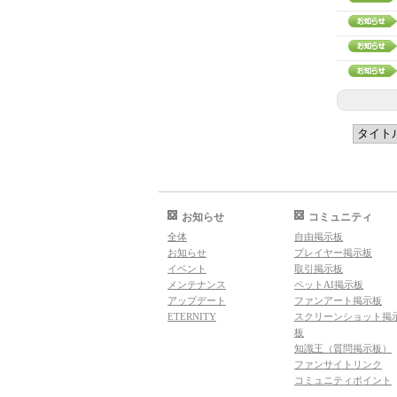
お知らせ
コミュニティ
全体
自由掲示板
お知らせ
プレイヤー掲示板
イベント
取引掲示板
メンテナンス
ペットAI掲示板
アップデート
ファンアート掲示板
ETERNITY
スクリーンショット掲
板
知識王（質問掲示板）
ファンサイトリンク
コミュニティポイント