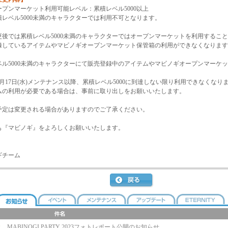
プンマーケット利用可能レベル：累積レベル5000以上
レベル5000未満のキャラクターでは利用不可となります。
更後では累積レベル5000未満のキャラクターではオープンマーケットを利用するこ
録しているアイテムやマビノギオープンマーケット保管箱の利用ができなくなります
ベル5000未満のキャラクターにて販売登録中のアイテムやマビノギオープンマーケ
年1月17日(水)メンテナンス以降、累積レベル5000に到達しない限り利用できなくなり
ムの利用が必要である場合は、事前に取り出しをお願いいたします。
予定は変更される場合がありますのでご了承ください。
も『マビノギ』をよろしくお願いいたします。
ギチーム
MABINOGI PARTY 2023フォトレポート公開のお知らせ