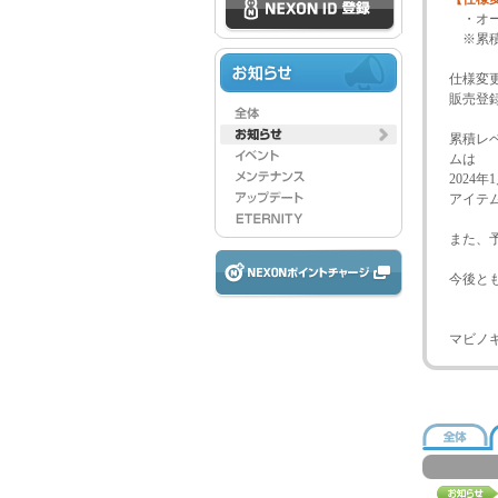
・オー
※累積
仕様変
販売登
累積レ
ムは
2024
アイテ
また、
今後と
マビノ