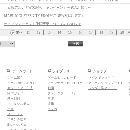
「新規アルカナ実装記念キャンペーン」実施のお知らせ
MABINOGI ETERNITY PROJECT NEWS(1/31 更新)
オープンマーケット仕様変更についてのお知らせ
前へ
11
12
13
14
15
16
17
18
19
20
ゲームガイド
ライブラリ
ショップ
ゲーム紹介
ゲームダウンロード
マビノギショップ
ゲームのはじめかた
アップデートヒストリー
アイテムショップガイド
キャラクター作成
動画
ランダム型アイテム
操作ガイド
ファンタジーラジオ
基本戦闘
音楽
示
スキルシステム
壁紙
生産
マンガ
ステータス
エリンの世界
町のシステム
コミュニケーション