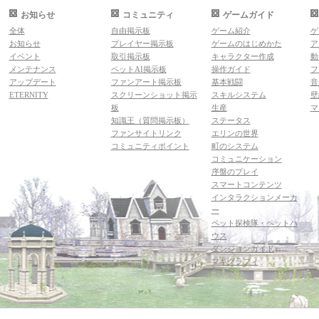
お知らせ
コミュニティ
ゲームガイド
全体
自由掲示板
ゲーム紹介
ゲ
お知らせ
プレイヤー掲示板
ゲームのはじめかた
ア
イベント
取引掲示板
キャラクター作成
動
メンテナンス
ペットAI掲示板
操作ガイド
フ
アップデート
ファンアート掲示板
基本戦闘
音
ETERNITY
スクリーンショット掲示
スキルシステム
壁
板
生産
マ
知識王（質問掲示板）
ステータス
ファンサイトリンク
エリンの世界
コミュニティポイント
町のシステム
コミュニケーション
序盤のプレイ
スマートコンテンツ
インタラクションメーカ
ー
ペット探検隊・ペットハ
ウス
ダンジョンガイド
マギグラフィ