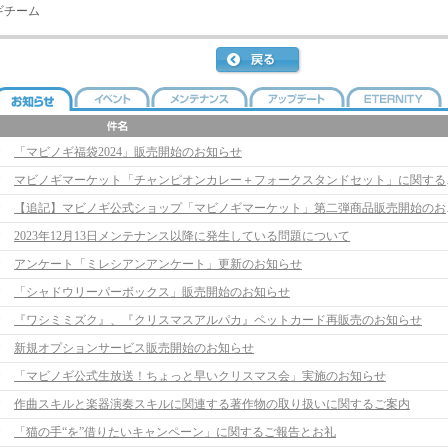
ギチーム
「マビノギ福袋2024」販売開始のお知らせ
マビノギマーケッ
【追記】マビノギ公
2023年12月13日メンテナンス以降に発生している問題について
アンケート「ミレシアンアンケート」更新のお知らせ
「シャドウリーパーボックス」販売開始のお知らせ
『ワシミミズク』、『クリスマスアルパカ』ペットカード再販売のお知らせ
新規オプションサービス販売開始のお知らせ
「マビノギ公式生放送！ちょっと早いクリスマス会」実施のお知らせ
作曲スキルと楽器演奏スキルに関連する著作物の取り扱いに関するご案内
「猫の手“を”借りたいキャンペーン」に関するご報告とお礼