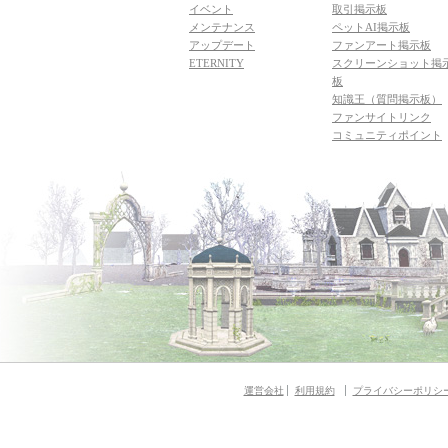
イベント
取引掲示板
メンテナンス
ペットAI掲示板
アップデート
ファンアート掲示板
ETERNITY
スクリーンショット掲
板
知識王（質問掲示板）
ファンサイトリンク
コミュニティポイント
運営会社
利用規約
プライバシーポリシ