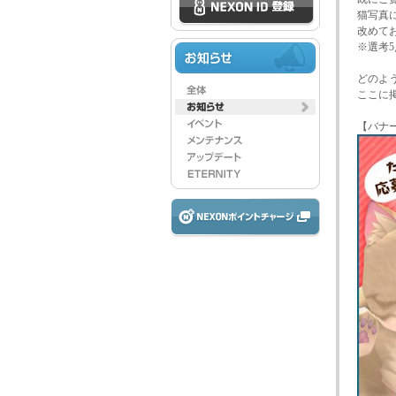
猫写真
改めて
※選考
どのよ
ここに
【バナ