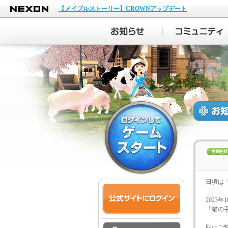
NEXON
【メイプルストーリー】CROWNアップデート
日頃は
2023
「猫の
既にご