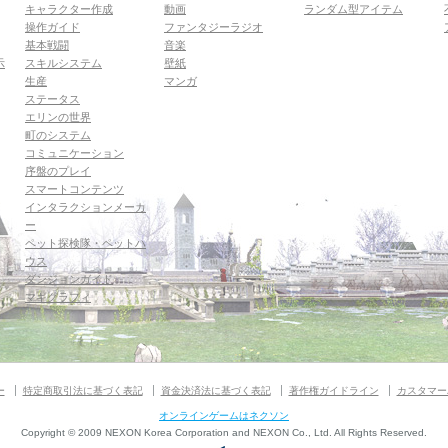
キャラクター作成
動画
ランダム型アイテム
操作ガイド
ファンタジーラジオ
基本戦闘
音楽
示
スキルシステム
壁紙
生産
マンガ
ステータス
エリンの世界
町のシステム
コミュニケーション
序盤のプレイ
スマートコンテンツ
インタラクションメーカ
ー
ペット探検隊・ペットハ
ウス
ダンジョンガイド
マギグラフィ
ー
特定商取引法に基づく表記
資金決済法に基づく表記
著作権ガイドライン
カスタマー
オンラインゲームはネクソン
Copyright © 2009 NEXON Korea Corporation and NEXON Co., Ltd. All Rights Reserved.