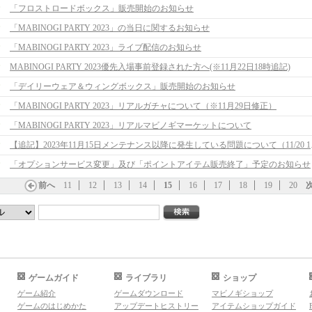
「フロストロードボックス」販売開始のお知らせ
「MABINOGI PARTY 2023」の当日に関するお知らせ
「MABINOGI PARTY 2023」ライブ配信のお知らせ
MABINOGI PARTY 2023優先入場事前登録された方へ(※11月22日18時追記)
「デイリーウェア＆ウィングボックス」販売開始のお知らせ
「MABINOGI PARTY 2023」リアルガチャについて（※11月29日修正）
「MABINOGI PARTY 2023」リアルマビノギマーケットについて
【追記】2023
「オプションサービス変更」及び「ポイントアイテム販売終了」予定のお知らせ
前へ
11
12
13
14
15
16
17
18
19
20
ゲームガイド
ライブラリ
ショップ
ゲーム紹介
ゲームダウンロード
マビノギショップ
ゲームのはじめかた
アップデートヒストリー
アイテムショップガイド