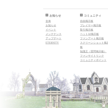
お知らせ
コミュニティ
全体
自由掲示板
お知らせ
プレイヤー掲示板
イベント
取引掲示板
メンテナンス
ペットAI掲示板
アップデート
ファンアート掲示板
ETERNITY
スクリーンショット掲
板
知識王（質問掲示板）
ファンサイトリンク
コミュニティポイント