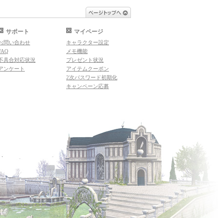
ページトップへ
サポート
マイページ
お問い合わせ
キャラクター設定
FAQ
メモ機能
不具合対応状況
プレゼント状況
アンケート
アイテムクーポン
2次パスワード初期化
キャンペーン応募