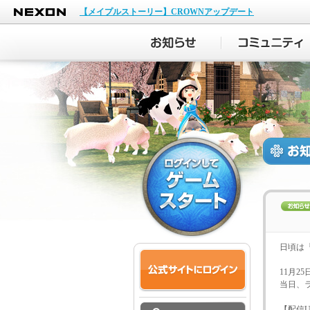
NEXON
【メイプルストーリー】CROWNアップデート
日頃は
11月2
当日、
【配信U