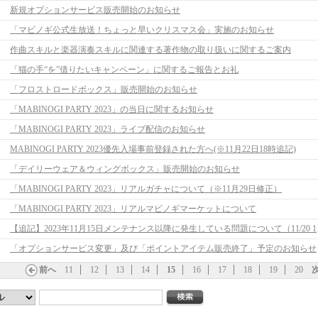
新規オプションサービス販売開始のお知らせ
「マビノギ公式生放送！ちょっと早いクリスマス会」実施のお知らせ
作曲スキルと楽器演奏スキルに関連する著作物の取り扱いに関するご案内
「猫の手“を”借りたいキャンペーン」に関するご報告とお礼
「フロストロードボックス」販売開始のお知らせ
「MABINOGI PARTY 2023」の当日に関するお知らせ
「MABINOGI PARTY 2023」ライブ配信のお知らせ
MABINOGI PARTY 2023優先入場事前登録された方へ(※11月22日18時追記)
「デイリーウェア＆ウィングボックス」販売開始のお知らせ
「MABINOGI PARTY 2023」リアルガチャについて（※11月29日修正）
「MABINOGI PARTY 2023」リアルマビノギマーケットについて
【追記】2023
「オプションサービス変更」及び「ポイントアイテム販売終了」予定のお知らせ
前へ
11
12
13
14
15
16
17
18
19
20