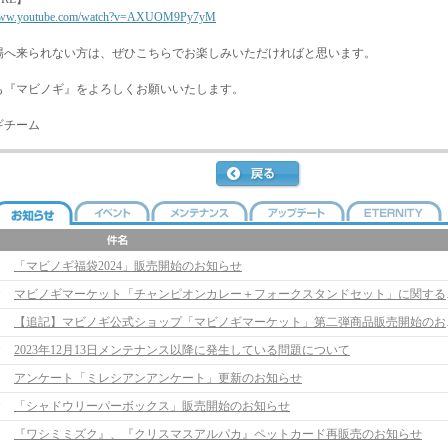
/www.youtube.com/watch?v=AXUOM9Py7yM
場へ来られない方は、ぜひこちらでお楽しみいただければと思います。
も『マビノギ』をよろしくお願いいたします。
ギチーム
「マビノギ福袋2024」販売開始のお知らせ
マビノギマーケッ
【追記】マビノギ公
2023年12月13日メンテナンス以降に発生している問題について
アンケート「ミレシアンアンケート」更新のお知らせ
「シャドウリーパーボックス」販売開始のお知らせ
『ワシミミズク』、『クリスマスアルパカ』ペットカード再販売のお知らせ