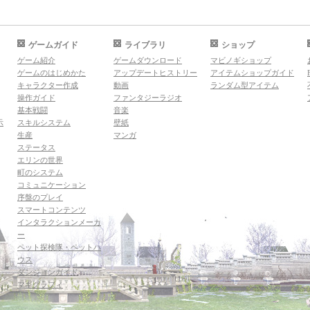
ゲームガイド
ライブラリ
ショップ
ゲーム紹介
ゲームダウンロード
マビノギショップ
ゲームのはじめかた
アップデートヒストリー
アイテムショップガイド
キャラクター作成
動画
ランダム型アイテム
操作ガイド
ファンタジーラジオ
基本戦闘
音楽
示
スキルシステム
壁紙
生産
マンガ
ステータス
エリンの世界
町のシステム
コミュニケーション
序盤のプレイ
スマートコンテンツ
インタラクションメーカ
ー
ペット探検隊・ペットハ
ウス
ダンジョンガイド
マギグラフィ