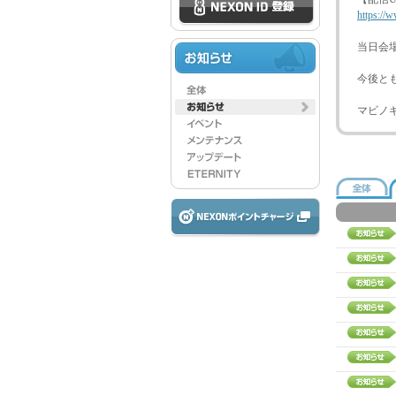
https:/
当日会
今後と
マビノ