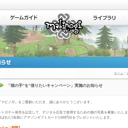
マビノギ
ホーム
>
「猫の手“を”借りたいキャンペーン」実施のお知らせ
『マビノギ』をご愛顧いただき、誠にありがとうございます。
ットガチャ発売を記念して、デジタル広告で使用するための猫の写真を募集いたしま
選ばれた5名様にアマゾンギフトカード3,000円分をプレゼントいたします。
ンペーン期間】