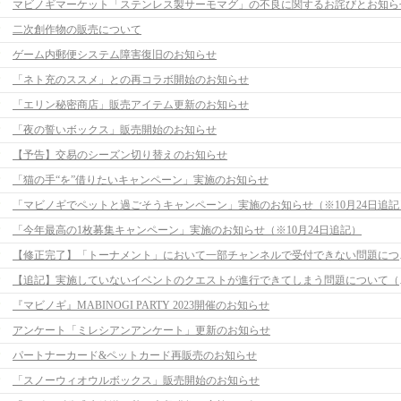
マビノギマーケット「ステンレス製サーモマグ」の不良に関するお詫びとお知ら
二次創作物の販売について
ゲーム内郵便システム障害復旧のお知らせ
「ネト充のススメ」との再コラボ開始のお知らせ
「エリン秘密商店」販売アイテム更新のお知らせ
「夜の誓いボックス」販売開始のお知らせ
【予告】交易のシーズン切り替えのお知らせ
「猫の手“を”借りたいキャンペーン」実施のお知らせ
「マビノギでペットと過ごそうキャンペーン」実施のお知らせ（※10月24日追記
「今年最高の1枚募集キャンペーン」実施のお知らせ（※10月24日追記）
【修正完了】「ト
【追記】実施して
『マビノギ』MABINOGI PARTY 2023開催のお知らせ
アンケート「ミレシアンアンケート」更新のお知らせ
パートナーカード&ペットカード再販売のお知らせ
「スノーウィオウルボックス」販売開始のお知らせ