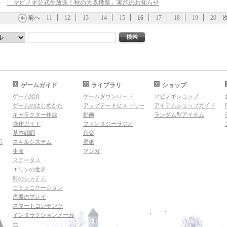
「マビノギ公式生放送！秋の大収穫祭」実施のお知らせ
前へ
11
12
13
14
15
16
17
18
19
20
ゲームガイド
ライブラリ
ショップ
ゲーム紹介
ゲームダウンロード
マビノギショップ
ゲームのはじめかた
アップデートヒストリー
アイテムショップガイド
キャラクター作成
動画
ランダム型アイテム
操作ガイド
ファンタジーラジオ
基本戦闘
音楽
示
スキルシステム
壁紙
生産
マンガ
ステータス
エリンの世界
町のシステム
コミュニケーション
序盤のプレイ
スマートコンテンツ
インタラクションメーカ
ー