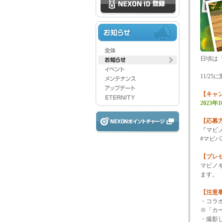
日頃は
11/2
【キャ
2023年1
【応募
『マビ
#マビパ
【プレ
マビノ
ます。
【注意
・コラ
※「カ
・撮影