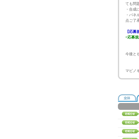
ても問
・合成
・パネ
点ご了
【応募
<応募
今後と
マビノ