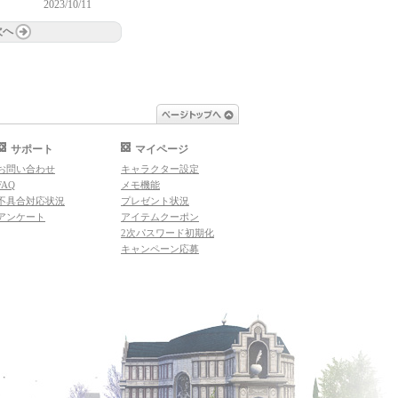
2023/10/11
次へ
ページトップへ
サポート
マイページ
お問い合わせ
キャラクター設定
FAQ
メモ機能
不具合対応状況
プレゼント状況
アンケート
アイテムクーポン
2次パスワード初期化
キャンペーン応募