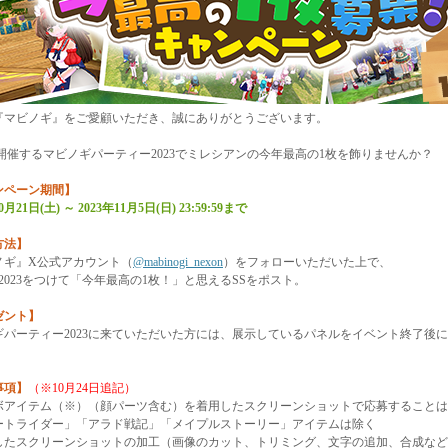
『マビノギ』をご愛顧いただき、誠にありがとうございます。
5に開催するマビノギパーティー2023でミレシアンの今年最高の1枚を飾りませんか？
ンペーン期間】
0月21日(土) ～ 2023年11月5日(日) 23:59:59まで
方法】
ノギ』X公式アカウント（
@mabinogi_nexon
）をフォローいただいた上で、
2023をつけて「今年最高の1枚！」と思えるSSをポスト。
ゼント】
ギパーティー2023に来ていただいた方には、展示しているパネルをイベント終了後
事項】
（※10月24日追記）
ボアイテム（※）（顔パーツ含む）を着用したスクリーンショットで応募することは
ートライダー」「アラド戦記」「メイプルストーリー」アイテムは除く
したスクリーンショットの加工（画像のカット、トリミング、文字の追加、合成など