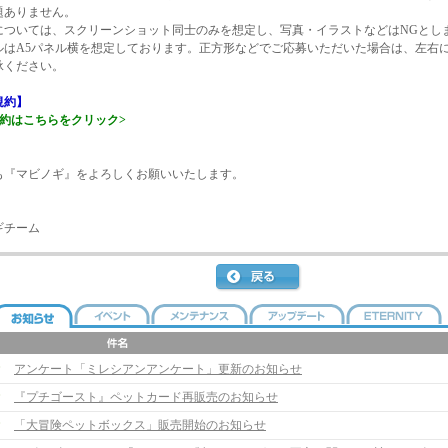
題ありません。
については、スクリーンショット同士のみを想定し、写真・イラストなどはNGとし
ルはA5パネル横を想定しております。正方形などでご応募いただいた場合は、左右
承ください。
規約】
規約はこちらをクリック>
も『マビノギ』をよろしくお願いいたします。
ギチーム
アンケート「ミレシアンアンケート」更新のお知らせ
『プチゴースト』ペットカード再販売のお知らせ
「大冒険ペットボックス」販売開始のお知らせ