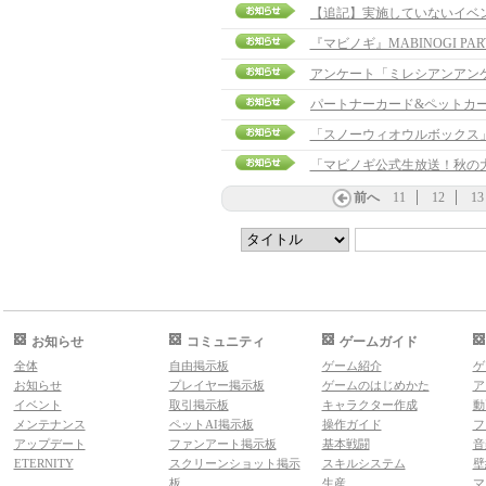
『マビノギ』MABINOGI PAR
アンケート「ミレシアンアン
パートナーカード&ペットカ
「スノーウィオウルボックス
「マビノギ公式生放送！秋の
前へ
11
12
13
お知らせ
コミュニティ
ゲームガイド
全体
自由掲示板
ゲーム紹介
ゲ
お知らせ
プレイヤー掲示板
ゲームのはじめかた
ア
イベント
取引掲示板
キャラクター作成
動
メンテナンス
ペットAI掲示板
操作ガイド
フ
アップデート
ファンアート掲示板
基本戦闘
音
ETERNITY
スクリーンショット掲示
スキルシステム
壁
板
生産
マ