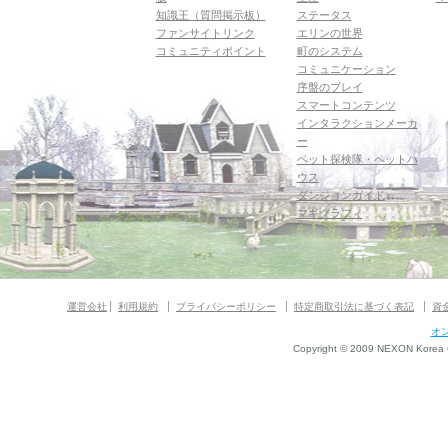
知識王（質問掲示板）
ステータス
ファンサイトリンク
エリンの世界
コミュニティポイント
町のシステム
コミュニケーション
序盤のプレイ
スマートコンテンツ
インタラクションメーカ
ー
ペット探検隊・ペットハ
ウス
ダンジョンガイド
マギグラフィ
運営会社
利用規約
プライバシーポリシー
特定商取引法に基づく表記
資
オ
Copyright © 2009 NEXON Korea Co