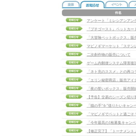
アンケート「ミレシアンアン
『プチゴースト』ペットカー
「大冒険ペットボックス」販
マビノギマーケット「ステン
二次創作物の販売について
ゲーム内郵便システム障害復
「ネト充のススメ」との再コ
「エリン秘密商店」販売アイ
「夜の誓いボックス」販売開
【予告】交易のシーズン切り
「猫の手“を”借りたいキャン
「マビノギでペットと過ごそう
「今年最高の1枚募集キャンペ