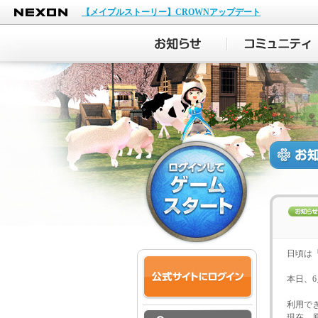
NEXON
【メイプルストーリー】CROWNアップデート
日頃は
本日、6
利用で
現在、