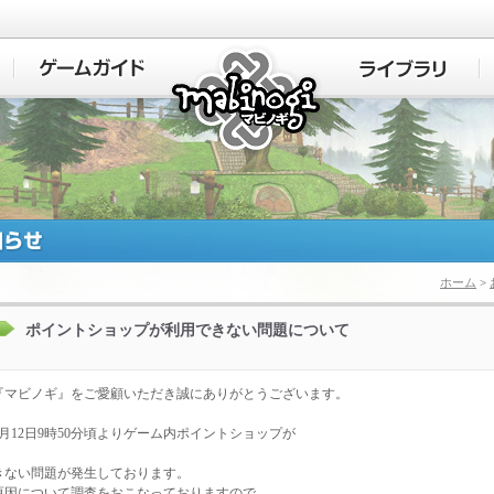
マビノギ
ホーム
>
ポイントショップが利用できない問題について
『マビノギ』をご愛顧いただき誠にありがとうございます。
月12日9時50分頃よりゲーム内ポイントショップが
きない問題が発生しております。
原因について調査をおこなっておりますので、