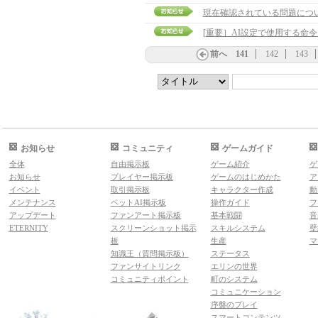
現在確認されている問題に
[重要］AI設定で使用する命
前へ
141
142
143
お知らせ
コミュニティ
ゲームガイド
全体
自由掲示板
ゲーム紹介
ゲ
お知らせ
プレイヤー掲示板
ゲームのはじめかた
ア
イベント
取引掲示板
キャラクター作成
動
メンテナンス
ペットAI掲示板
操作ガイド
フ
アップデート
ファンアート掲示板
基本戦闘
音
ETERNITY
スクリーンショット掲示
スキルシステム
壁
板
生産
マ
知識王（質問掲示板）
ステータス
ファンサイトリンク
エリンの世界
コミュニティポイント
町のシステム
コミュニケーション
序盤のプレイ
スマートコンテンツ