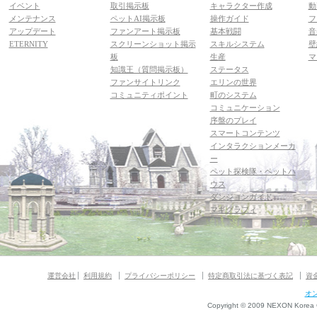
イベント
取引掲示板
キャラクター作成
動
メンテナンス
ペットAI掲示板
操作ガイド
フ
アップデート
ファンアート掲示板
基本戦闘
音
ETERNITY
スクリーンショット掲示
スキルシステム
壁
板
生産
マ
知識王（質問掲示板）
ステータス
ファンサイトリンク
エリンの世界
コミュニティポイント
町のシステム
コミュニケーション
序盤のプレイ
スマートコンテンツ
インタラクションメーカ
ー
ペット探検隊・ペットハ
ウス
ダンジョンガイド
マギグラフィ
運営会社
利用規約
プライバシーポリシー
特定商取引法に基づく表記
資
オ
Copyright © 2009 NEXON Korea Co