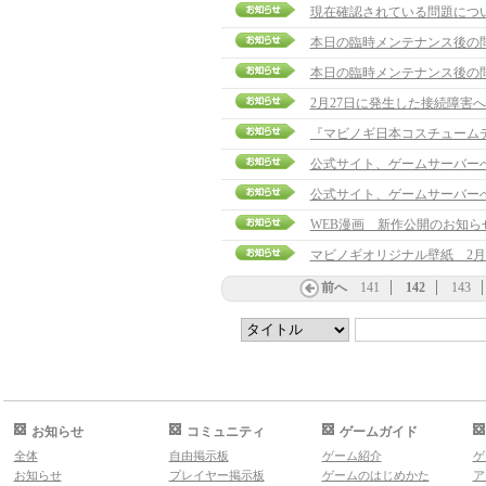
現在確認されている問題につ
本日の臨時メンテナンス後の
本日の臨時メンテナンス後の
2月27日に発生した接続障害
公式サイト、ゲームサーバー
公式サイト、ゲームサーバー
WEB漫画 新作公開のお知ら
マビノギオリジナル壁紙 2月
前へ
141
142
143
お知らせ
コミュニティ
ゲームガイド
全体
自由掲示板
ゲーム紹介
ゲ
お知らせ
プレイヤー掲示板
ゲームのはじめかた
ア