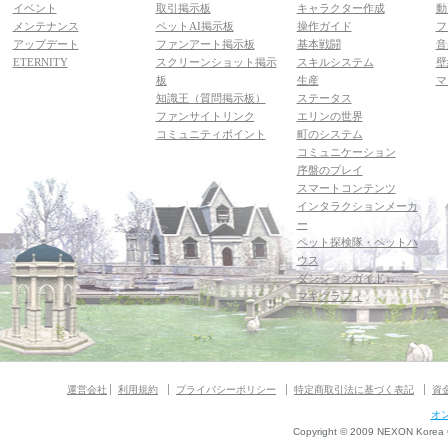
イベント
取引掲示板
キャラクター作成
動
メンテナンス
ペットAI掲示板
操作ガイド
フ
アップデート
ファンアート掲示板
基本戦闘
音
ETERNITY
スクリーンショット掲示
スキルシステム
壁
板
生産
マ
知識王（質問掲示板）
ステータス
ファンサイトリンク
エリンの世界
コミュニティポイント
町のシステム
コミュニケーション
序盤のプレイ
スマートコンテンツ
インタラクションメーカ
ー
ペット探検隊・ペットハ
ウス
ダンジョンガイド
マギグラフィ
運営会社
利用規約
プライバシーポリシー
特定商取引法に基づく表記
資
オ
Copyright © 2009 NEXON Korea Co