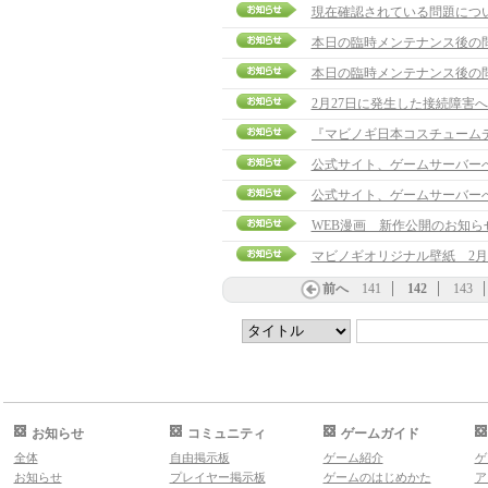
現在確認されている問題につ
本日の臨時メンテナンス後の
本日の臨時メンテナンス後の
2月27日に発生した接続障害
公式サイト、ゲームサーバー
公式サイト、ゲームサーバー
WEB漫画 新作公開のお知ら
マビノギオリジナル壁紙 2月
前へ
141
142
143
お知らせ
コミュニティ
ゲームガイド
全体
自由掲示板
ゲーム紹介
ゲ
お知らせ
プレイヤー掲示板
ゲームのはじめかた
ア