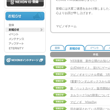
皆様には大変ご迷惑をおかけ致しました
心よりお詫び申し上げます。
マビノギチーム
WEB漫画 新作公開のお知ら
公式Webサイト、並びにゲー
マビノギオリジナル壁紙 3月
[重要]ランダムボックスから
新「ペットカード」販売開始
タルラーク7chの障害について
マビノギ WhiteDay
現在確認されている問題について