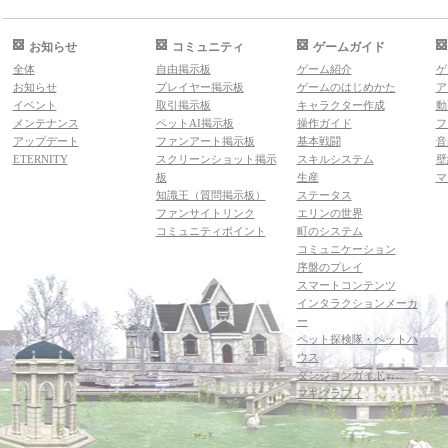
お知らせ
コミュニティ
ゲームガイド
全体
自由掲示板
ゲーム紹介
ゲ
お知らせ
プレイヤー掲示板
ゲームのはじめかた
ア
イベント
取引掲示板
キャラクター作成
動
メンテナンス
ペットAI掲示板
操作ガイド
フ
アップデート
ファンアート掲示板
基本戦闘
音
ETERNITY
スクリーンショット掲示
スキルシステム
壁
板
生産
マ
知識王（質問掲示板）
ステータス
ファンサイトリンク
エリンの世界
コミュニティポイント
町のシステム
コミュニケーション
序盤のプレイ
スマートコンテンツ
インタラクションメーカ
ー
ペット探検隊・ペットハ
ウス
ダンジョンガイド
マギグラフィ